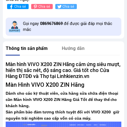
Chia sẻ
Chia sẻ
Chia sẻ
Gọi ngay
0869676869
để được giải đáp mọi thắc
mắc
Thông tin sản phẩm
Hướng dẫn
Màn hình VIVO X200 ZIN Hãng cảm ứng siêu mượt,
hiển thị sắc nét, độ sáng cao. Giá tốt cho Cửa
Hàng ĐTDĐ và Thợ tại Linhkienzin.vn
Màn Hình VIVO X200 ZIN Hãng
Dành cho các k
thu
t viên, c
a hàng s
a ch
a điện thoại
ỹ
ậ
ử
ử
ữ
c
n Màn hình VIVO X200 ZIN Hãng Giá Tốt để thay th
ầ
ế cho
khách hàng.
S
n ph
m b
o
m t
ng thích tuy
t
i v
i VIVO X200 gi
ả
ẩ
ả
đả
ươ
ệ
đố
ớ
ữ
nguyên tr
i nghi
m cao c
p vốn có c
a máy.
ả
ệ
ấ
ủ