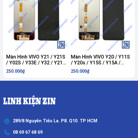
Màn Hình VIVO Y21 / Y21S
Màn Hình VIVO Y20 / Y11S
M
/ Y02S / Y33E / Y32 / Y217
/ Y20s / Y15S / Y15A /
Y
/ Y21E / Y31S / Y16 / Y30
Y12S / Y12A / Y20I / Y20 /
250.000₫
250.000₫
2
5G
iQOO U1X / Y10 / Y10-T1 /
Y10-T2 / Y11S / Y01 /
Y01A
289/8 Nguyễn Tiểu La. P8. Q10. TP HCM
08 69 67 68 69