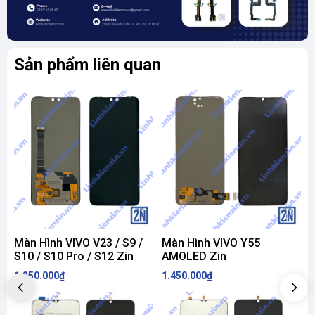
Sản phẩm liên quan
Màn Hình VIVO V23 / S9 /
Màn Hình VIVO Y55
M
S10 / S10 Pro / S12 Zin
AMOLED Zin
V
1.250.000₫
1.450.000₫
1