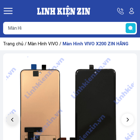
Hotline
Tà
08
k
He
69
K
67
68
Trang chủ
/
Màn Hình VIVO
/
Màn Hình VIVO X200 ZIN HÃNG
69