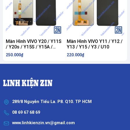
Màn Hình VIVO Y20 / Y11S
Màn Hình VIVO Y11 / Y12 /
M
/ Y20s / Y15S / Y15A /
Y13 / Y15 / Y3 / U10
Y12S / Y12A / Y20I / Y20 /
250.000₫
220.000₫
1
iQOO U1X / Y10 / Y10-T1 /
Y10-T2 / Y11S / Y01 /
Y01A
289/8 Nguyễn Tiểu La. P8. Q10. TP HCM
08 69 67 68 69
www.linhkienzin.vn@gmail.com