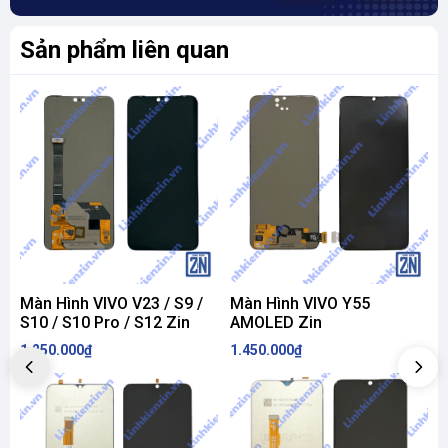
Sản phẩm liên quan
Màn Hình VIVO V23 / S9 /
Màn Hình VIVO Y55
M
S10 / S10 Pro / S12 Zin
AMOLED Zin
V
1.250.000₫
1.450.000₫
1