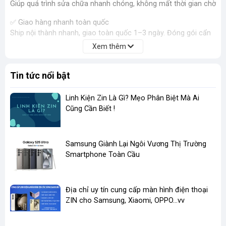
Giúp quá trình sửa chữa nhanh chóng, không mất thời gian chờ
✅ Giao hàng nhanh toàn quốc
Ship nội thành nhanh, giao toàn quốc 1–3 ngày. Đóng gói cẩn
thận, hỗ trợ đổi trả khi lỗi kỹ thuật.
Xem thêm
màn hình VIVO Y30 2020
màn hình VIVO Y50 2020
Tin tức nổi bật
thay màn hình VIVO Y30 2020
thay màn hình VIVO Y50 2020
Linh Kiện Zin Là Gì? Mẹo Phân Biệt Mà Ai
LCD VIVO Y30 2020
Cũng Cần Biết !
LCD VIVO Y50 2020
màn hình cảm ứng VIVO Y30 2020
màn hình cảm ứng VIVO Y50 2020
​Samsung Giành Lại Ngôi Vương Thị Trường
màn hình zin VIVO Y30 2020
Smartphone Toàn Cầu
màn hình zin VIVO Y50 2020
Địa chỉ uy tín cung cấp màn hình điện thoại
ZIN cho Samsung, Xiaomi, OPPO...vv