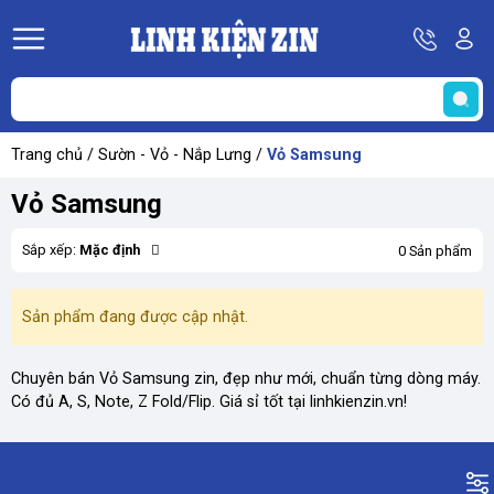
Hotline
Tà
08
k
He
69
K
67
68
Trang chủ
/
Sườn - Vỏ - Nắp Lưng
/
Vỏ Samsung
69
Vỏ Samsung
Sắp xếp:
Mặc định
0 Sản phẩm
Sản phẩm đang được cập nhật.
Chuyên bán Vỏ Samsung zin, đẹp như mới, chuẩn từng dòng máy.
Có đủ A, S, Note, Z Fold/Flip. Giá sỉ tốt tại linhkienzin.vn!