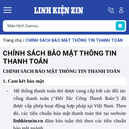
Hotline
Tà
08
k
He
69
K
67
68
Trang chủ
/
CHÍNH SÁCH BẢO MẬT THÔNG TIN THANH TOÁN
69
CHÍNH SÁCH BẢO MẬT THÔNG TIN
THANH TOÁN
CHÍNH SÁCH BẢO MẬT THÔNG TIN THANH TOÁN
1. Cam kết bảo mật
-
Hệ thống thanh toán thẻ được cung cấp bởi các đối tác
cổng thanh toán
(“Đối Tác Cổng Thanh Toán”)
đã
được cấp phép hoạt động hợp pháp tại Việt Nam. Theo
đó, các tiêu chuẩn bảo mật thanh toán thẻ tại website
linhkienzin.vn
đảm bảo tuân thủ theo các tiêu chuẩn
bảo mật ngành.