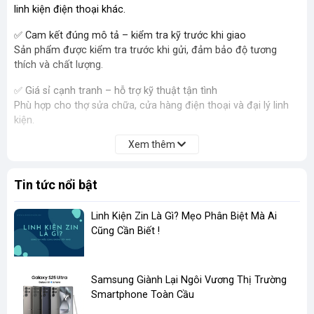
linh kiện điện thoại khác.
✅ Cam kết đúng mô tả – kiểm tra kỹ trước khi giao
Sản phẩm được kiểm tra trước khi gửi, đảm bảo độ tương
thích và chất lượng.
✅ Giá sỉ cạnh tranh – hỗ trợ kỹ thuật tận tình
Phù hợp cho thợ sửa chữa, cửa hàng điện thoại và đại lý linh
kiện.
Xem thêm
✅ Hàng có sẵn
Giúp quá trình sửa chữa nhanh chóng, không mất thời gian chờ
Tin tức nổi bật
✅ Giao hàng nhanh toàn quốc
Ship nội thành nhanh, giao toàn quốc 1–3 ngày. Đóng gói cẩn
Linh Kiện Zin Là Gì? Mẹo Phân Biệt Mà Ai
thận, hỗ trợ đổi trả khi lỗi kỹ thuật.
Cũng Cần Biết !
màn hình VIVO Y20
màn hình VIVO Y11s
màn hình VIVO Y20s
​Samsung Giành Lại Ngôi Vương Thị Trường
màn hình VIVO Y15s
Smartphone Toàn Cầu
màn hình VIVO Y15A