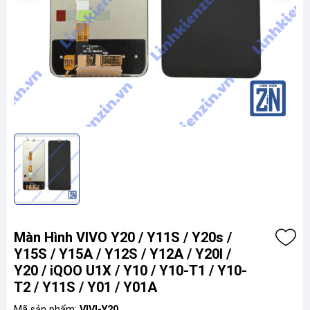
Màn Hình VIVO Y20 / Y11S / Y20s /
Y15S / Y15A / Y12S / Y12A / Y20I /
Y20 / iQOO U1X / Y10 / Y10-T1 / Y10-
T2 / Y11S / Y01 / Y01A
Mã sản phẩm:
VIVI-Y20