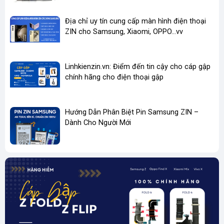
màn hình VIVO Y12s
màn hình VIVO Y12A
Địa chỉ uy tín cung cấp màn hình điện thoại
màn hình VIVO Y20i
ZIN cho Samsung, Xiaomi, OPPO...vv
màn hình iQOO U1X
màn hình VIVO Y10
màn hình VIVO Y10 T1
màn hình VIVO Y10 T2
Linhkienzin.vn: Điểm đến tin cậy cho cáp gập
màn hình VIVO Y01
chính hãng cho điện thoại gập
màn hình VIVO Y01A
thay màn hình VIVO Y20
thay màn hình VIVO Y11s
Hướng Dẫn Phân Biệt Pin Samsung ZIN –
thay màn hình VIVO Y20s
Dành Cho Người Mới
thay màn hình VIVO Y15s
thay màn hình VIVO Y12s
LCD VIVO Y20
LCD VIVO Y11s
LCD VIVO Y20s
LCD VIVO Y15s
LCD VIVO Y01
màn hình cảm ứng VIVO Y20
màn hình zin VIVO Y12s