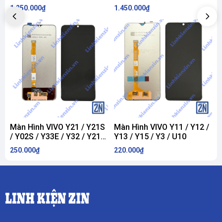
1.250.000₫
1.450.000₫
1
Màn Hình VIVO Y21 / Y21S
Màn Hình VIVO Y11 / Y12 /
M
/ Y02S / Y33E / Y32 / Y217
Y13 / Y15 / Y3 / U10
/ Y21E / Y31S / Y16 / Y30
250.000₫
220.000₫
1
5G