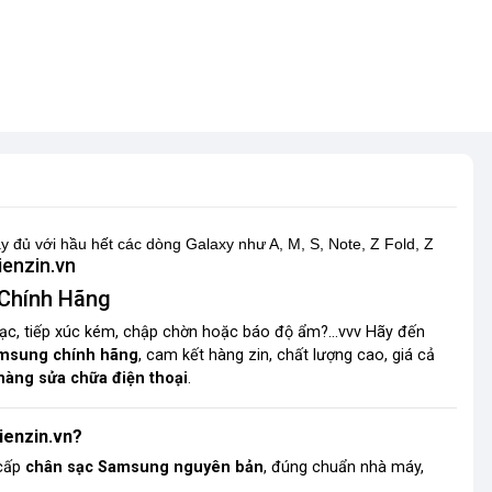
y đủ
với hầu hết các dòng Galaxy như A, M, S, Note, Z Fold, Z
ienzin.vn
Chính Hãng
 sạc, tiếp xúc kém, chập chờn hoặc
báo độ ẩm
?
...vvv
Hãy đến
amsung chính hãng
, cam kết hàng zin, chất lượng cao, giá cả
hàng sửa chữa điện thoại
.
ienzin.vn?
 cấp
chân sạc Samsung nguyên bản
, đúng chuẩn nhà máy,