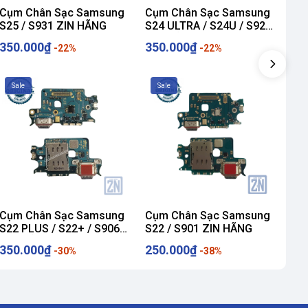
Cụm Chân Sạc Samsung
Cụm Chân Sạc Samsung
Cụ
S25 / S931 ZIN HÃNG
S24 ULTRA / S24U / S928
S24
ZIN HÃNG
ZI
350.000₫
350.000₫
35
-22%
-22%
Sale
Sale
S
Cụm Chân Sạc Samsung
Cụm Chân Sạc Samsung
Cụ
S22 PLUS / S22+ / S906
S22 / S901 ZIN HÃNG
S21
ZIN HÃNG
350.000₫
250.000₫
18
-30%
-38%