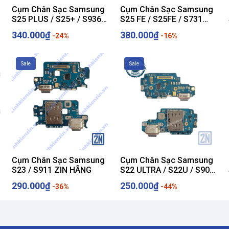
Cụm Chân Sạc Samsung
Cụm Chân Sạc Samsung
S25 PLUS / S25+ / S936
S25 FE / S25FE / S731
ZIN HÃNG
ZIN HÃNG
340.000₫
380.000₫
-24%
-16%
O LÀ
DÙNG NGON
!
Sale
Sale
Cụm Chân Sạc Samsung
Cụm Chân Sạc Samsung
S23 / S911 ZIN HÃNG
S22 ULTRA / S22U / S908
ZIN HÃNG
290.000₫
250.000₫
-36%
-44%