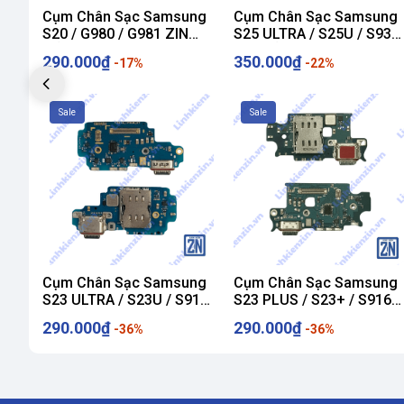
Giao hàng toàn quốc
Cụm Chân Sạc Samsung
Cụm Chân Sạc Samsung
Hỗ trợ kỹ thuật tận tâm
S20 / G980 / G981 ZIN
S25 ULTRA / S25U / S938
Đặt hàng dễ dàng qua website hoặc fanpage
HÃNG
ZIN HÃNG
290.000₫
350.000₫
-17%
-22%
📍
LINHKIENZIN.VN – MUA LINH KIỆN CHUẨN ZIN – LẮP VÀ
Sale
Sale
Cụm Chân Sạc Samsung
Cụm Chân Sạc Samsung
S23 ULTRA / S23U / S918
S23 PLUS / S23+ / S916
ZIN HÃNG
ZIN HÃNG
290.000₫
290.000₫
-36%
-36%