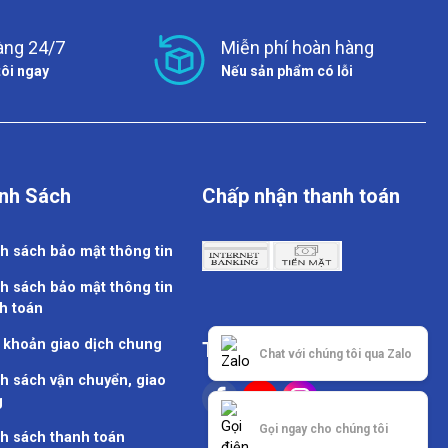
àng 24/7
Miễn phí hoàn hàng
tôi ngay
Nếu sản phẩm có lỗi
nh Sách
Chấp nhận thanh toán
h sách bảo mật thông tin
h sách bảo mật thông tin
h toán
 khoản giao dịch chung
Theo dõi chúng tôi
Chat với chúng tôi qua Zalo
h sách vận chuyển, giao
g
Gọi ngay cho chúng tôi
h sách thanh toán