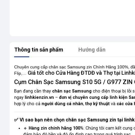
Thông tin sản phẩm
Hướng dẫn
Chuyên cung cấp chân sạc Samsung zin Chính Hãng 100%,
đầ
Giá tốt cho Cửa Hàng ĐTDĐ và Thợ tại Linhk
Flip,…
Cụm Chân Sạc Samsung S10 5G / G977 ZIN 
Bạn đang cần thay
chân sạc Samsung
cho điện thoại bị lỗi
ngay
linhkienzin.vn
–
đơn vị chuyên cung cấp linh kiện S
hợp lý cho cả
người dùng cá nhân
,
thợ kỹ thuật
và
các cửa 
Vì sao bạn nên chọn chân sạc Samsung zin tại linhk
✅
🔹
Hàng zin chính hãng 100%
: Chúng tôi cam kết cung
đảm bảo độ bền và độ ổn định cao trong quá trình sạc.