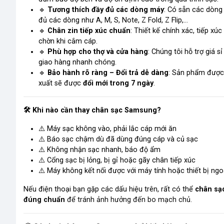
🔹
Tương thích đầy đủ các dòng máy
: Có sẵn các dòng
đủ các dòng như
A, M, S, Note, Z Fold, Z Flip,…
🔹
Chân
zin
tiếp xúc chuẩn
: Thiết kế chính xác, tiếp xúc
chờn khi cắm cáp.
🔹
Phù hợp cho thợ và cửa hàng
: Chúng tôi hỗ trợ giá 
giao hàng nhanh chóng.
🔹
Bảo hành rõ ràng – Đổi trả dễ dàng
: Sản phẩm được k
xuất sẽ được
đổi mới trong 7 ngày
.
🛠
Khi nào cần thay chân sạc Samsung?
⚠️
Máy sạc không vào, phải lắc cáp mới ăn
⚠️
Báo sạc chậm dù đã dùng đúng cáp và củ sạc
⚠️
Không nhận sạc nhanh
, báo độ ẩm
⚠️
Cổng sạc bị lỏng, bị gỉ hoặc gãy chân tiếp xúc
⚠️
Máy không kết nối được với máy tính hoặc thiết bị ngo
Nếu điện thoại bạn gặp các dấu hiệu trên, rất có thể
chân sạ
đúng chuẩn
để tránh ảnh hưởng đến bo mạch chủ.