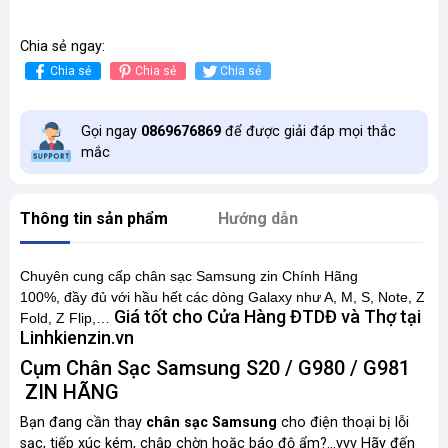
Chia sẻ ngay:
Chia sẻ
Chia sẻ
Chia sẻ
Gọi ngay
0869676869
để được giải đáp mọi thắc
mắc
Thông tin sản phẩm
Hướng dẫn
Chuyên cung cấp chân sạc Samsung zin Chính Hãng
100%,
đầy đủ
với hầu hết các dòng Galaxy như A, M, S, Note, Z
Giá tốt cho Cửa Hàng ĐTDĐ và Thợ tại
Fold, Z Flip,…
Linhkienzin.vn
Cụm Chân Sạc Samsung S20 / G980 / G981
ZIN HÃNG
Bạn đang cần thay
chân sạc Samsung
cho điện thoại bị lỗi
sạc, tiếp xúc kém, chập chờn hoặc
báo độ ẩm
?
...vvv
Hãy đến