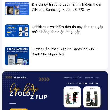
Địa chỉ uy tín cung cấp màn hình điện thoại
ZIN cho Samsung, Xiaomi, OPPO...vv
📦
Các loại chân sạc Samsung phổ biến hiện có:
Dòng máy tương
Tên sản phẩm
Loại cổng
Linhkienzin.vn: Điểm đến tin cậy cho cáp gập
thích
chính hãng cho điện thoại gập
Chân sạc Samsung
Galaxy A01, A10, J2,
Micro
Micro USB
J7 Prime...
Hướng Dẫn Phân Biệt Pin Samsung ZIN –
Chân sạc Samsung
Galaxy A50, A71,
Dành Cho Người Mới
Type-C
Type-C
M30, S10, Note 10
Chân sạc Z Fold / Z
Galaxy Z Fold, Z Flip
Type-C
Flip
các thế hệ
👉
Liên hệ
hotline / Zalo
hoặc đặt hàng trực tiếp trên website
linhkienzin.vn
để được tư vấn và báo giá tốt nhất.
💥
Mua Chân Sạc Samsung Chính Hãng Ở Đâu Uy Tín?