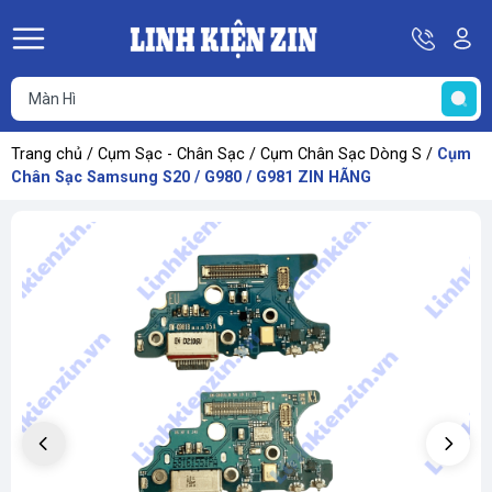
Hotline
Tà
08
k
He
69
K
67
68
Trang chủ
/
Cụm Sạc - Chân Sạc
/
Cụm Chân Sạc Dòng S
/
Cụm
69
Chân Sạc Samsung S20 / G980 / G981 ZIN HÃNG