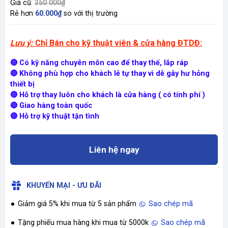
Giá cũ:
350.000₫
Rẻ hơn
60.000₫
so với thị trường
Lưu ý:
Chỉ Bán cho kỹ thuật viên & cửa hàng ĐTDĐ:
🔴 Có kỹ năng chuyên môn cao để thay thế, lắp ráp
🔴 Không phù hợp cho khách lẻ tự thay vì dễ gây hư hỏng
thiết bị
🔴 Hỗ trợ thay luôn cho khách là cửa hàng ( có tính phí )
🔴 Giao hàng toàn quốc
🔴 Hỗ trợ kỹ thuật tận tình
Liên hệ ngay
KHUYẾN MẠI - ƯU ĐÃI
Giảm giá 5% khi mua từ 5 sản phẩm
Sao chép mã
Tặng phiếu mua hàng khi mua từ 5000k
Sao chép mã