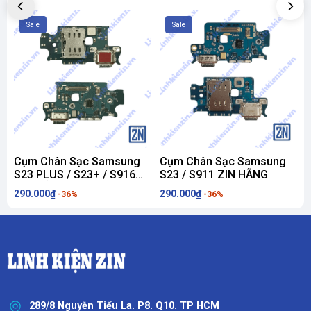
Sale
Sale
Cụm Chân Sạc Samsung
Cụm Chân Sạc Samsung
S23 PLUS / S23+ / S916
S23 / S911 ZIN HÃNG
S
ZIN HÃNG
290.000₫
290.000₫
2
-36%
-36%
289/8 Nguyễn Tiểu La. P8. Q10. TP HCM