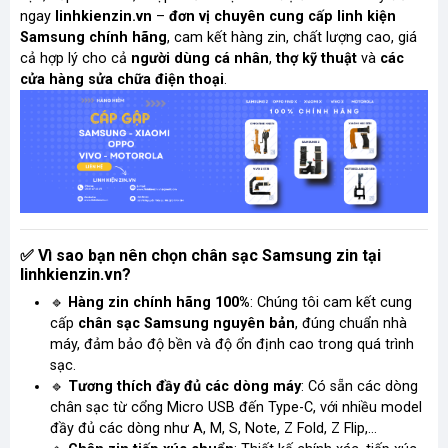
ngay
linhkienzin.vn
–
đơn vị chuyên cung cấp linh kiện
Samsung chính hãng
, cam kết hàng zin, chất lượng cao, giá
cả hợp lý cho cả
người dùng cá nhân
,
thợ kỹ thuật
và
các
cửa hàng sửa chữa điện thoại
.
Vì sao bạn nên chọn chân sạc Samsung zin tại
✅
linhkienzin.vn?
🔹
Hàng zin chính hãng 100%
: Chúng tôi cam kết cung
cấp
chân sạc Samsung nguyên bản
, đúng chuẩn nhà
máy, đảm bảo độ bền và độ ổn định cao trong quá trình
sạc.
🔹
Tương thích đầy đủ các dòng máy
: Có sẵn các dòng
chân sạc từ cổng Micro USB đến Type-C, với nhiều model
đầy đủ các dòng như
A, M, S, Note, Z Fold, Z Flip,…