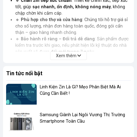
🔹
Chân
zin
tiếp xúc chuẩn
: Thiết kế chính xác, tiếp xúc
tốt, giúp
sạc nhanh, ổn định, không nóng máy
, không
chập chờn khi cắm cáp.
🔹
Phù hợp cho thợ và cửa hàng
: Chúng tôi hỗ trợ giá sỉ
cho số lượng, nhận đơn hàng toàn quốc, đóng gói cẩn
thận – giao hàng nhanh chóng.
🔹
Bảo hành rõ ràng – Đổi trả dễ dàng
: Sản phẩm được
kiểm tra trước khi giao, nếu phát hiện lỗi kỹ thuật do nhà
sản xuất sẽ được
đổi mới trong 7 ngày
.
Xem thêm
🛠
Khi nào cần thay chân sạc Samsung?
Tin tức nổi bật
⚠️
Máy sạc không vào, phải lắc cáp mới ăn
⚠️
Báo sạc chậm dù đã dùng đúng cáp và củ sạc
Linh Kiện Zin Là Gì? Mẹo Phân Biệt Mà Ai
⚠️
Không nhận sạc nhanh
, báo độ ẩm
Cũng Cần Biết !
⚠️
Cổng sạc bị lỏng, bị gỉ hoặc gãy chân tiếp xúc
⚠️
Máy không kết nối được với máy tính hoặc thiết bị
ngoại vi qua cổng sạc
​Samsung Giành Lại Ngôi Vương Thị Trường
Smartphone Toàn Cầu
Nếu điện thoại bạn gặp các dấu hiệu trên, rất có thể
chân sạc
đã hỏng
và cần được thay thế bằng linh kiện
chính hãng –
đúng chuẩn
để tránh ảnh hưởng đến bo mạch chủ.