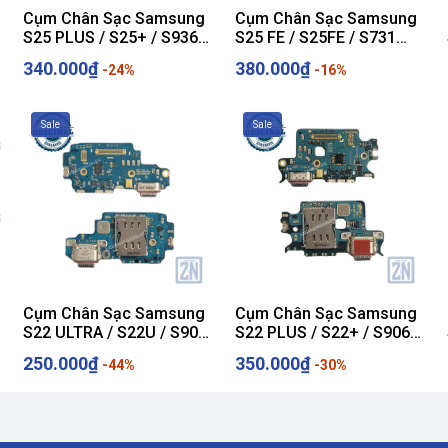
Z Fold, Z Flip các
Cụm Chân Sạc Samsung
Cụm Chân Sạc Samsung
thế hệ
S25 PLUS / S25+ / S936
S25 FE / S25FE / S731
ZIN HÃNG
ZIN HÃNG
340.000₫
380.000₫
-24%
-16%
te
linhkienzin.vn
để được tư vấn và báo giá tốt nhất.
Sale
Sale
ượng cao, đảm bảo:
Cụm Chân Sạc Samsung
Cụm Chân Sạc Samsung
S22 ULTRA / S22U / S908
S22 PLUS / S22+ / S906
O LÀ
DÙNG NGON
!
ZIN HÃNG
ZIN HÃNG
250.000₫
350.000₫
-44%
-30%