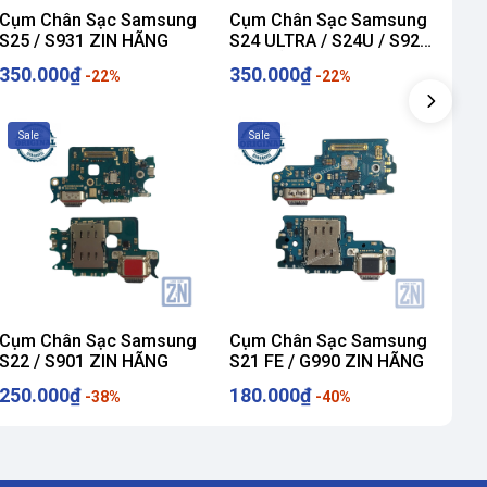
Cụm Chân Sạc Samsung
Cụm Chân Sạc Samsung
Cụ
S25 / S931 ZIN HÃNG
S24 ULTRA / S24U / S928
S24
ZIN HÃNG
ZI
350.000₫
350.000₫
35
-22%
-22%
Sale
Sale
S
Cụm Chân Sạc Samsung
Cụm Chân Sạc Samsung
Cụ
S22 / S901 ZIN HÃNG
S21 FE / G990 ZIN HÃNG
S21
ZI
250.000₫
180.000₫
25
-38%
-40%