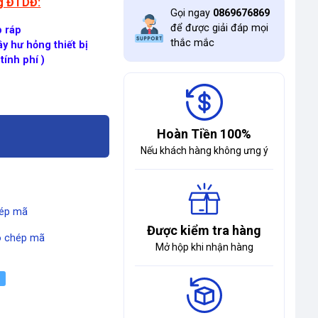
ng ĐTDĐ:
Gọi ngay
0869676869
để được giải đáp mọi
p ráp
thắc mắc
y hư hỏng thiết bị
tính phí )
Hoàn Tiền 100%
Nếu khách hàng không ưng ý
ép mã
Được kiểm tra hàng
 chép mã
Mở hộp khi nhận hàng