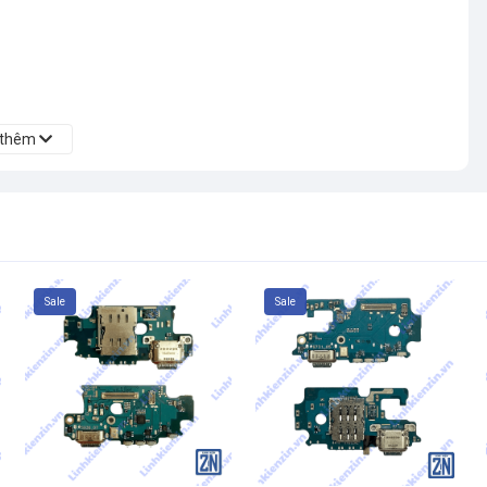
 thêm
ại vi qua cổng sạc
c đã hỏng
và cần được thay thế bằng linh kiện
chính hãng –
Sale
Sale
áy tương thích
 A01, A10, J2, J7
Prime...
 A50, A71, M30,
10, Note 10