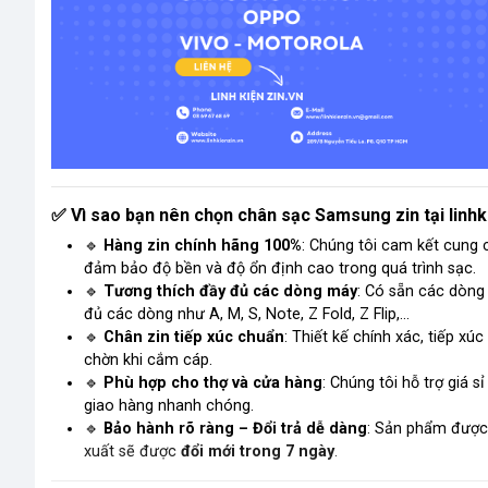
Vì sao bạn nên chọn chân sạc Samsung zin tại linhk
✅
🔹
Hàng zin chính hãng 100%
: Chúng tôi cam kết cung
đảm bảo độ bền và độ ổn định cao trong quá trình sạc.
🔹
Tương thích đầy đủ các dòng máy
: Có sẵn các dòng
đủ các dòng như
A, M, S, Note, Z Fold, Z Flip,…
🔹
Chân
zin
tiếp xúc chuẩn
: Thiết kế chính xác, tiếp xúc
chờn khi cắm cáp.
🔹
Phù hợp cho thợ và cửa hàng
: Chúng tôi hỗ trợ giá 
giao hàng nhanh chóng.
🔹
Bảo hành rõ ràng – Đổi trả dễ dàng
: Sản phẩm được k
xuất sẽ được
đổi mới trong 7 ngày
.