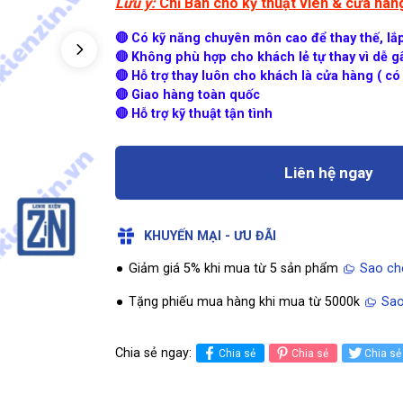
Lưu ý:
Chỉ Bán cho kỹ thuật viên & cửa hà
🔴 Có kỹ năng chuyên môn cao để thay thế, lắ
🔴 Không phù hợp cho khách lẻ tự thay vì dễ gâ
🔴 Hỗ trợ thay luôn cho khách là cửa hàng ( có 
🔴 Giao hàng toàn quốc
🔴 Hỗ trợ kỹ thuật tận tình
Liên hệ ngay
KHUYẾN MẠI - ƯU ĐÃI
Giảm giá 5% khi mua từ 5 sản phẩm
Sao ch
Tặng phiếu mua hàng khi mua từ 5000k
Sao
Chia sẻ ngay:
Chia sẻ
Chia sẻ
Chia sẻ