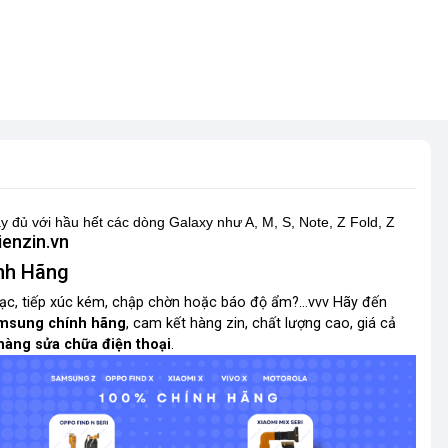
y đủ
với hầu hết các dòng Galaxy như A, M, S, Note, Z Fold, Z
ienzin.vn
nh Hãng
 sạc, tiếp xúc kém, chập chờn hoặc
báo độ ẩm
?
...vvv
Hãy đến
amsung chính hãng
, cam kết hàng zin, chất lượng cao, giá cả
hàng sửa chữa điện thoại
.