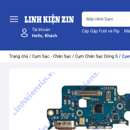
Tài khoản
Cáp Gập Fold và Flip
Mà
Hello, Khách
Trang chủ
/
Cụm Sạc - Chân Sạc
/
Cụm Chân Sạc Dòng S
/
Cụm