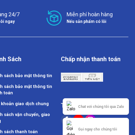
àng 24/7
Miễn phí hoàn hàng
tôi ngay
Nếu sản phẩm có lỗi
nh Sách
Chấp nhận thanh toán
h sách bảo mật thông tin
h sách bảo mật thông tin
h toán
 khoản giao dịch chung
Theo dõi chúng tôi
Chat với chúng tôi qua Zalo
h sách vận chuyển, giao
g
Gọi ngay cho chúng tôi
h sách thanh toán