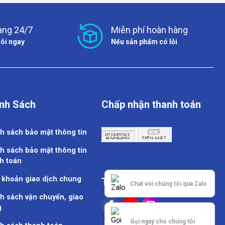
àng 24/7
Miễn phí hoàn hàng
tôi ngay
Nếu sản phẩm có lỗi
nh Sách
Chấp nhận thanh toán
h sách bảo mật thông tin
h sách bảo mật thông tin
h toán
 khoản giao dịch chung
Theo dõi chúng tôi
Chat với chúng tôi qua Zalo
h sách vận chuyển, giao
g
Gọi ngay cho chúng tôi