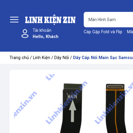
Tài khoản
Cáp Gập Fold và Flip
Mà
Hello, Khách
Trang chủ
/
Linh Kiện
/
Dây Nối
/
Dây Cáp Nối Main Sạc Samsun