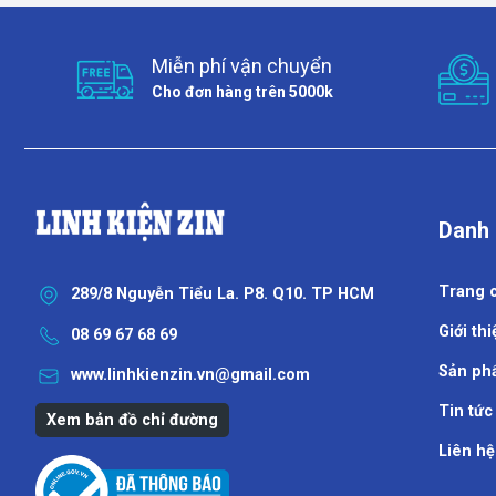
Miễn phí vận chuyển
Cho đơn hàng trên 5000k
Danh
Trang 
289/8 Nguyễn Tiểu La. P8. Q10. TP HCM
Giới thi
08 69 67 68 69
Sản ph
www.linhkienzin.vn@gmail.com
Tin tức
Xem bản đồ chỉ đường
Liên hệ