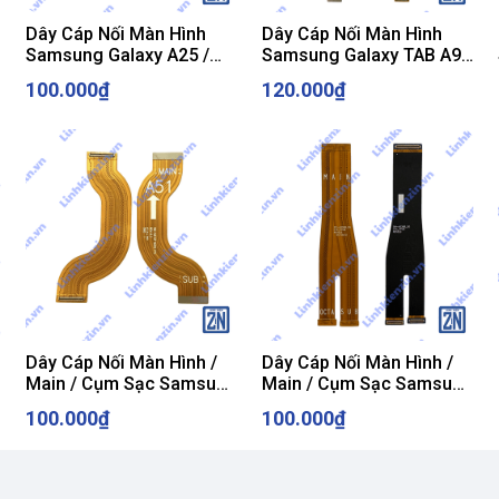
Dây Cáp Nối Màn Hình
Dây Cáp Nối Màn Hình
Samsung Galaxy A25 /
Samsung Galaxy TAB A9
A256 ZIN
PLUS / A9+ / X210 / X215
100.000₫
120.000₫
ZIN
Dây Cáp Nối Màn Hình /
Dây Cáp Nối Màn Hình /
Main / Cụm Sạc Samsung
Main / Cụm Sạc Samsung
Galaxy A51 / SM-A515
Galaxy A33 / SM-A336
100.000₫
100.000₫
ZIN
ZIN