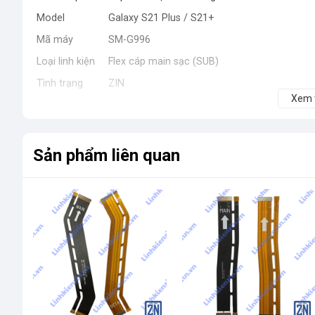
Model
Galaxy S21 Plus / S21+
Mã máy
SM-G996
Loại linh kiện
Flex cáp main sạc (SUB)
Tình trạng
ZIN
Xem
Chức năng
Kết nối main với cổng sạc
🛠️
Khi Nào Cần Thay?
Sản phẩm liên quan
🔋 Không nhận sạc
⚡ Sạc chập chờn, lúc được lúc không
🎤 Lỗi mic, gọi không nghe
🔊 Mất loa ngoài hoặc âm thanh yếu
🔧 Đứt cáp do va đập
📱 Máy không nhận kết nối cổng sạc
📦
Cam Kết
✔️ Hàng ZIN chất lượng cao
✔️ Test kỹ trước khi giao