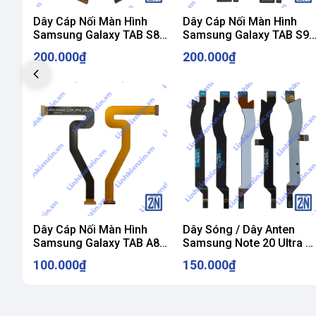
✔️ Đóng gói chống sốc
Dây Cáp Nối Màn Hình
Dây Cáp Nối Màn Hình
✔️ Hỗ trợ kỹ thuật
Samsung Galaxy TAB S8
Samsung Galaxy TAB S9
✔️ Phù hợp shop & thợ sửa chữa
Plus / S8+ / X800 / X806
X710 / X716 ZIN
200.000₫
200.000₫
ZIN
cáp main sạc Samsung S21 Plus zin
dây cáp sạc S21+ G996
flex main sạc Samsung S21 Plus
cáp sub Samsung S21 Plus
linh kiện Samsung S21 Plus
Dây Cáp Nối Màn Hình
Dây Sóng / Dây Anten
Samsung Galaxy TAB A8
Samsung Note 20 Ultra /
10.5 X200 / X205 ZIN
N20U / N986B / N986N /
100.000₫
150.000₫
N986U ZIN