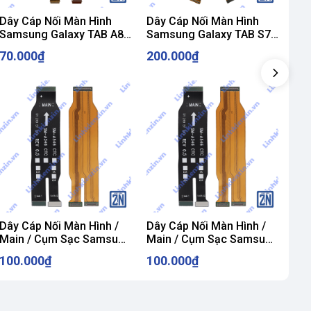
Dây Cáp Nối Màn Hình
Dây Cáp Nối Màn Hình
Dây
Samsung Galaxy TAB A8
Samsung Galaxy TAB S7
Sa
10.1 T510 / T515 ZIN
PLUS / T970 / T976 ZIN
10.
70.000₫
200.000₫
10
Dây Cáp Nối Màn Hình /
Dây Cáp Nối Màn Hình /
Dây
Main / Cụm Sạc Samsung
Main / Cụm Sạc Samsung
Sam
A54 / SM-A546 ZIN
A34 / SM-A346 ZIN
A1
100.000₫
100.000₫
10