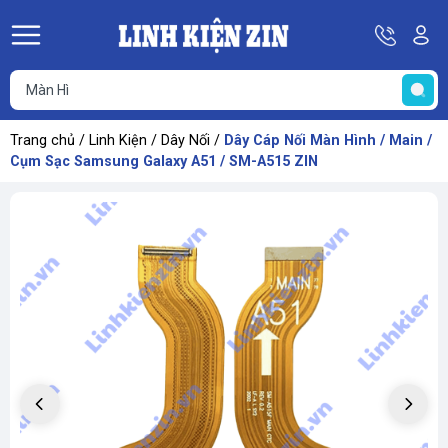
Hotline
Tà
08
k
He
69
K
67
68
Trang chủ
/
Linh Kiện
/
Dây Nối
/
Dây Cáp Nối Màn Hình / Main /
69
Cụm Sạc Samsung Galaxy A51 / SM-A515 ZIN