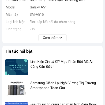
Tên sản phẩm
Cáp màn / main / sạc Samsung A51
Model
Galaxy A51
Mã máy
SM-A515
Loại linh kiện
Flex cáp kết nối đa chức năng
Tình trạng
ZIN
Chức năng
Kết nối main, màn hình và cụm sạc
Xem thêm
🛠️
Khi Nào Cần Thay?
Tin tức nổi bật
📵 Màn không hiển thị
Linh Kiện Zin Là Gì? Mẹo Phân Biệt Mà Ai
⚡ Liệt / loạn cảm ứng
Cũng Cần Biết !
🔋 Không nhận sạc hoặc sạc chập chờn
📡 Kết nối chập chờn giữa các bộ phận
🔧 Đứt cáp do va đập / tháo máy
📱 Máy hoạt động không ổn định
​Samsung Giành Lại Ngôi Vương Thị Trường
Smartphone Toàn Cầu
📦
Cam Kết
✔️ Hàng ZIN chất lượng cao
Địa chỉ uy tín cung cấp màn hình điện thoại