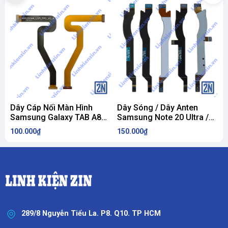
Dây Cáp Nối Màn Hình
Dây Sóng / Dây Anten
D
Samsung Galaxy TAB A8
Samsung Note 20 Ultra /
10.5 X200 / X205 ZIN
N20U / N986B / N986N /
G
100.000₫
150.000₫
1
N986U ZIN
289/8 Nguyễn Tiểu La. P8. Q10. TP HCM