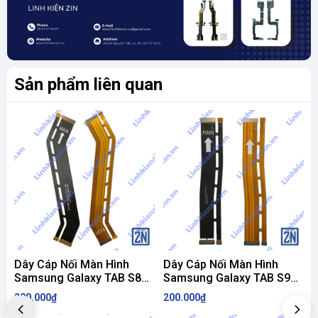
Sản phẩm liên quan
Dây Cáp Nối Màn Hình
Dây Cáp Nối Màn Hình
Samsung Galaxy TAB S8
Samsung Galaxy TAB S9
Plus / S8+ / X800 / X806
X710 / X716 ZIN
200.000₫
200.000₫
1
ZIN