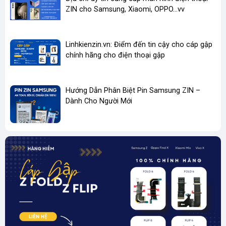
✔️ Test kỹ trước khi giao
ZIN cho Samsung, Xiaomi, OPPO...vv
✔️ Đóng gói chống sốc
✔️ Hỗ trợ kỹ thuật
✔️ Phù hợp shop & thợ sửa chữa
Linhkienzin.vn: Điểm đến tin cậy cho cáp gập
chính hãng cho điện thoại gập
cáp màn hình Samsung A51 zin
dây cáp main sạc A51 A515
flex Samsung Galaxy A51
Hướng Dẫn Phân Biệt Pin Samsung ZIN –
cáp kết nối Samsung A51
Dành Cho Người Mới
linh kiện Samsung A51