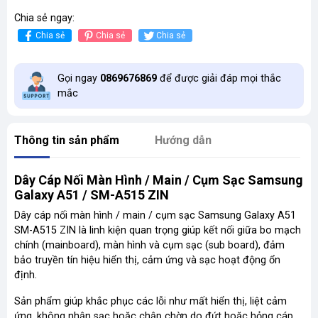
Chia sẻ ngay:
Chia sẻ
Chia sẻ
Chia sẻ
Gọi ngay
0869676869
để được giải đáp mọi thắc
mắc
Thông tin sản phẩm
Hướng dẫn
Dây Cáp Nối Màn Hình / Main / Cụm Sạc Samsung
Galaxy A51 / SM-A515 ZIN
Dây cáp nối màn hình / main / cụm sạc Samsung Galaxy A51
SM-A515 ZIN là linh kiện quan trọng giúp kết nối giữa bo mạch
chính (mainboard), màn hình và cụm sạc (sub board), đảm
bảo truyền tín hiệu hiển thị, cảm ứng và sạc hoạt động ổn
định.
Sản phẩm giúp khắc phục các lỗi như mất hiển thị, liệt cảm
ứng, không nhận sạc hoặc chập chờn do đứt hoặc hỏng cáp