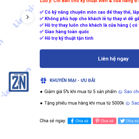
Lưu ý:
Chỉ Bán cho kỹ thuật viên & cửa hàng 
✅ Có kỹ năng chuyên môn cao để thay thế, lắp
✅ Không phù hợp cho khách lẻ tự thay vì dễ gâ
✅ Hỗ trợ thay luôn cho khách là cửa hàng ( có t
✅ Giao hàng toàn quốc
✅ Hỗ trợ kỹ thuật tận tình
Liên hệ ngay
KHUYẾN MẠI - ƯU ĐÃI
Giảm giá 5% khi mua từ 5 sản phẩm
Sao ch
Tặng phiếu mua hàng khi mua từ 5000k
Sao
Chia sẻ ngay:
Chia sẻ
Chia sẻ
Chia sẻ