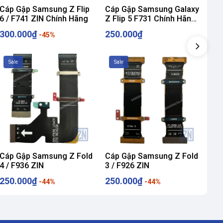
Cáp Gập Samsung Z Flip
Cáp Gập Samsung Galaxy
Cáp
6 / F741 ZIN Chính Hãng
Z Flip 5 F731 Chính Hãng
4 (
| ZIN 100%
300.000₫
250.000₫
25
-45%
Sale
Sale
S
Cáp Gập Samsung Z Fold
Cáp Gập Samsung Z Fold
Cá
4 / F936 ZIN
3 / F926 ZIN
2 (
250.000₫
250.000₫
35
-44%
-44%