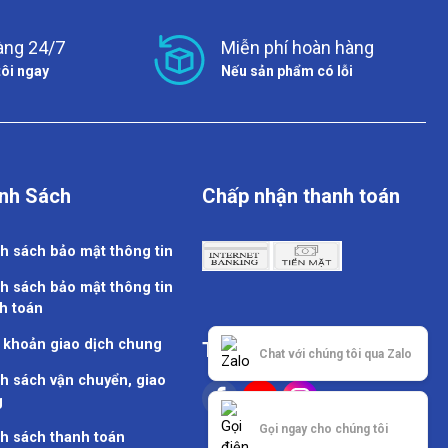
àng 24/7
Miễn phí hoàn hàng
tôi ngay
Nếu sản phẩm có lỗi
nh Sách
Chấp nhận thanh toán
h sách bảo mật thông tin
h sách bảo mật thông tin
h toán
 khoản giao dịch chung
Theo dõi chúng tôi
Chat với chúng tôi qua Zalo
h sách vận chuyển, giao
g
Gọi ngay cho chúng tôi
h sách thanh toán