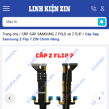
Hotline
Tà
08
k
He
69
K
67
68
Trang chủ
/
CÁP GẬP SAMSUNG Z FOLD và Z FLIP
/
Cáp Gập
69
Samsung Z Flip 7 ZIN Chính Hãng