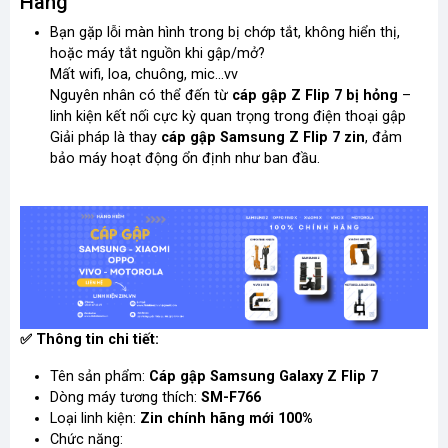
Hãng
Bạn gặp lỗi màn hình trong bị chớp tắt, không hiển thị,
hoặc máy tắt nguồn khi gập/mở?
Mất wifi, loa, chuông, mic...vv
Nguyên nhân có thể đến từ
cáp gập Z Flip 7 bị hỏng
–
linh kiện kết nối cực kỳ quan trọng trong điện thoại gập
Giải pháp là thay
cáp gập Samsung Z Flip 7 zin
, đảm
bảo máy hoạt động ổn định như ban đầu.
✅
Thông tin chi tiết:
Tên sản phẩm:
Cáp gập Samsung Galaxy Z Flip 7
Dòng máy tương thích:
SM-F766
Loại linh kiện:
Zin chính hãng mới 100%
Chức năng: