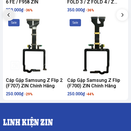
6 FE / F958 ZIN
FOLD 3 / Z FOLD 4 / Z
F
FOLD 5 / Z FOLD 6 ZIN
/
350.000₫
350.000₫
2
-36%
-36%
Sale
Sale
Cáp Gập Samsung Z Flip 2
Cáp Gập Samsung Z Flip
(F707) ZIN Chính Hãng
(F700) ZIN Chính Hãng
6
250.000₫
250.000₫
3
-29%
-44%