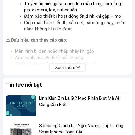
Truyền tín hiệu giữa main đến màn hình, cảm ứng,
pin, camera, loa, nút nguồn
Đảm bảo thiết bị hoạt động ổn định khi gập – mở
Giúp màn hình hiển thị sắc nét, cảm ứng nhạy, chức
năng không bị gián đoạn
⚠️
Dấu hiệu cần thay cáp gập:
Màn hình bị đen hoặc nhấp nháy khi gập
Âm thanh, mic, Wi-Fi lỗi bất thường
Thiết bị sập nguồn khi mở ra hoặc gập vào
Xem thêm
Cảm ứng liệt...vv
🎯
Tại sao nên chọn cáp zin tại LinhKienZin.vn?
Tin tức nổi bật
✅
Linh kiện
ZIN 100%
, không bán hàng kém chất lượng
Linh Kiện Zin Là Gì? Mẹo Phân Biệt Mà Ai
✅
Giá tốt cho thợ và cửa hàng
Cũng Cần Biết !
✅
Sản phẩm đã được test kỹ trước khi gởi
✅ Có bán đầy đủ vật tư, keo dán, nẹp, ron giúp công việc
thay thế nhanh hơn, màn sử dụng bền hơn, chuyên nghiệp
hơn.
​Samsung Giành Lại Ngôi Vương Thị Trường
✅
Hỗ trợ kỹ thuật – tư vấn lắp đặt tận tình
Smartphone Toàn Cầu