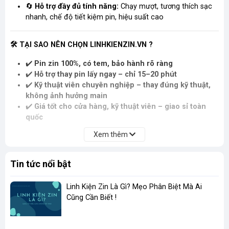
🔄
Hỗ trợ đầy đủ tính năng:
Chạy mượt, tương thích sạc
nhanh, chế độ tiết kiệm pin, hiệu suất cao
🛠
TẠI SAO NÊN CHỌN LINHKIENZIN.VN ?
✔️
Pin zin 100%, có tem, bảo hành rõ ràng
✔️
Hỗ trợ thay pin lấy ngay – chỉ 15–20 phút
✔️
Kỹ thuật viên chuyên nghiệp – thay đúng kỹ thuật,
không ảnh hưởng main
✔️
Giá tốt cho cửa hàng, kỹ thuật viên – giao sỉ toàn
quốc
Xem thêm
📦
GÓI SẢN PHẨM BAO GỒM:
Tin tức nổi bật
1 Viên Pin (mới 100%)
Hỗ trợ keo chuyên dụng
nếu có
Linh Kiện Zin Là Gì? Mẹo Phân Biệt Mà Ai
Cũng Cần Biết !
LIÊN HỆ NGAY ĐỂ MUA PIN ZIN CHUẨN HÃNG:
📞