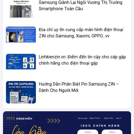
​Samsung Giành Lại Ngôi Vương Thị Trường
🌐
Website:
https://linhkienzin.vn
Smartphone Toàn Cầu
📞
Hotline/Zalo:
08.69.67.68.69
📍
Địa chỉ cửa hàng
:
289/8 Nguyễn Tiểu La. P8. Q10. TP HCM
🚚
Giao hàng toàn quốc – nhận hàng kiểm tra rồi thanh toán
Địa chỉ uy tín cung cấp màn hình điện thoại
ZIN cho Samsung, Xiaomi, OPPO...vv
🔋
Linhkienzin.vn – Pin Zin Chính Hãng, Hiệu Suất Chuẩn,
An Toàn Tuyệt Đối!
Linhkienzin.vn: Điểm đến tin cậy cho cáp gập
chính hãng cho điện thoại gập
Hướng Dẫn Phân Biệt Pin Samsung ZIN –
Dành Cho Người Mới