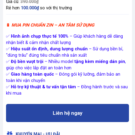
Giá cũ:
390.000₫
Rẻ hơn
100.000₫
so với thị trường
🔋
MUA PIN CHUẨN ZIN – AN TÂM SỬ DỤNG
✅
Hình ảnh chụp thực tế 100%
– Giúp khách hàng dễ dàng
nhận biết & cảm nhận chất lượng
✅
Hiệu suất ổn định, dung lượng chuẩn
– Sử dụng bền bỉ,
“dùng trâu” đúng tiêu chuẩn nhà sản xuất
✅
Độ bền vượt trội
– Nhiều model
tặng kèm miếng dán pin
,
giúp cho việc lắp đặt an toàn hơn
✅
Giao hàng toàn quốc
– Đóng gói kỹ lưỡng, đảm bảo an
toàn khi vận chuyển
✅
Hỗ trợ kỹ thuật & tư vấn tận tâm
– Đồng hành trước và sau
khi mua
Liên hệ ngay
KHUYẾN MẠI - ƯU ĐÃI