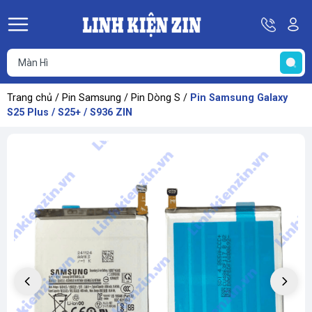
Hotline
Tà
08
k
He
69
K
67
68
Trang chủ
/
Pin Samsung
/
Pin Dòng S
/
Pin Samsung Galaxy
69
S25 Plus / S25+ / S936 ZIN