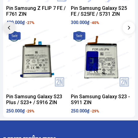
Pin Samsung Z FLIP 7 FE /
Pin Samsung Galaxy S25
F761 ZIN
FE / S25FE / S731 ZIN
F
400.000₫
300.000₫
3
-27%
-40%
Sale
Sale
Pin Samsung Galaxy S23
Pin Samsung Galaxy S23 -
Plus / S23+ / S916 ZIN
S911 ZIN
U
250.000₫
250.000₫
2
-29%
-29%