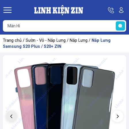
Hotline
Tà
08
k
He
69
K
67
68
Trang chủ
/
Sườn - Vỏ - Nắp Lưng
/
Nắp Lưng
/
Nắp Lưng
69
Samsung S20 Plus / S20+ ZIN