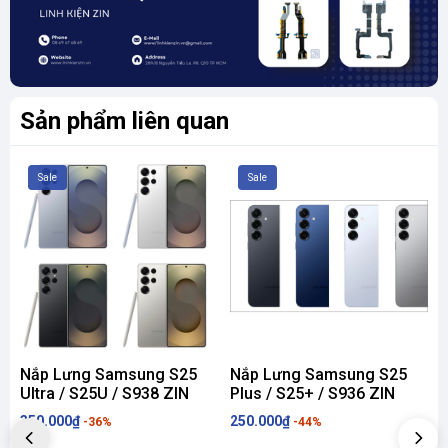
Đẹp như Mới
!
Sản phẩm liên quan
Sale
Sale
Nắp Lưng Samsung S25
Nắp Lưng Samsung S25
Ultra / S25U / S938 ZIN
Plus / S25+ / S936 ZIN
350.000₫
250.000₫
2
-36%
-44%