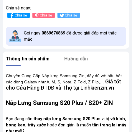
Chia sẻ ngay:
Chia sẻ
Chia sẻ
Chia sẻ
Gọi ngay
0869676869
để được giải đáp mọi thắc
mắc
Thông tin sản phẩm
Hướng dẫn
Chuyên Cung Cấp Nắp lưng Samsung Zin,
đầy đủ
với hầu hết
Giá tốt
các dòng Galaxy như A, M, S, Note, Z Fold, Z Flip,…
cho Cửa Hàng ĐTDĐ và Thợ tại Linhkienzin.vn
Nắp Lưng Samsung S20 Plus / S20+ ZIN
Bạn đang cần
thay nắp lưng Samsung S20 Plus
vì bị
vỡ kính,
bong keo, trầy xước
hoặc đơn giản là muốn
tân trang lại máy
như mới
?