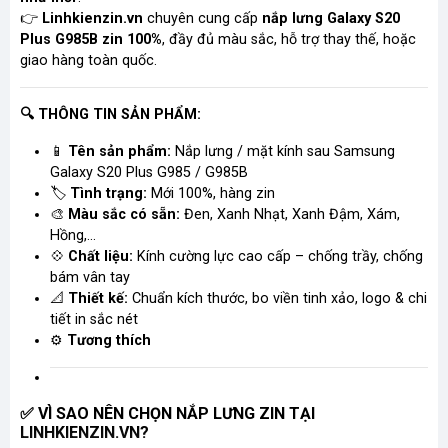
👉
Linhkienzin.vn
chuyên cung cấp
nắp lưng Galaxy S20
Plus G985B zin
100%
, đầy đủ màu sắc, hỗ trợ thay thế
,
hoặc
giao hàng toàn quốc.
🔍
THÔNG TIN SẢN PHẨM:
📱
Tên sản phẩm:
Nắp lưng / mặt kính sau Samsung
Galaxy S20 Plus G985 / G985B
🏷️
Tình trạng:
Mới 100%, hàng zin
🎨
Màu sắc có sẵn:
Đen, Xanh Nhạt, Xanh Đậm, Xám,
Hồng,...
💠
Chất liệu:
Kính cường lực cao cấp – chống trầy, chống
bám vân tay
📐
Thiết kế:
Chuẩn kích thước, bo viền tinh xảo, logo & chi
tiết in sắc nét
⚙️
Tương thích
VÌ SAO NÊN CHỌN NẮP LƯNG ZIN TẠI
✅
LINHKIENZIN.VN?