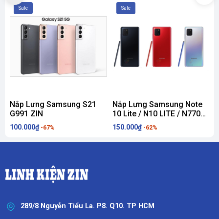
Sale
Sale
Nắp Lưng Samsung S21
Nắp Lưng Samsung Note
G991 ZIN
10 Lite / N10 LITE / N770
2
ZIN
100.000₫
150.000₫
2
-67%
-62%
289/8 Nguyễn Tiểu La. P8. Q10. TP HCM