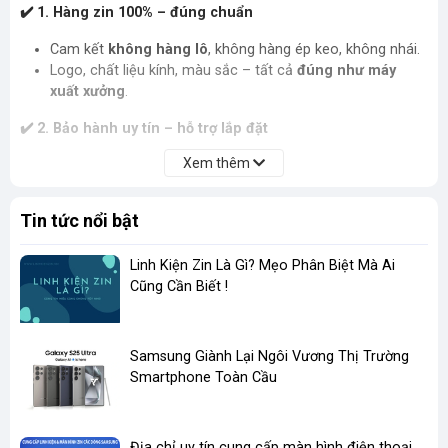
✔️
1. Hàng zin 100% – đúng chuẩn
Cam kết
không hàng lô
, không hàng ép keo, không nhái.
Logo, chất liệu kính, màu sắc – tất cả
đúng như máy
xuất xưởng
.
✔️
2. Bảo hành uy tín – hỗ trợ lắp đặt
Xem thêm
Hỗ trợ
test kỹ tại chỗ
, kiểm tra cảm biến, keo, kính trước
khi giao/ép.
Nhận
bảo hành lỗi keo bong tróc, lỗi nứt vỡ do chất
Tin tức nổi bật
lượng kính
(không bảo hành do rơi vỡ người dùng).
✔️
3. Giá tốt nhất – Ưu đãi cho thợ
Linh Kiện Zin Là Gì? Mẹo Phân Biệt Mà Ai
Cũng Cần Biết !
Giá sỉ cho
cửa hàng, thợ sửa chữa
, số lượng lớn giá cực
tốt.
Có
chiết khấu hấp dẫn
khi mua combo nhiều nắp +
​Samsung Giành Lại Ngôi Vương Thị Trường
khung sườn + linh kiện khác.
Smartphone Toàn Cầu
✔️
4. Dịch vụ nhanh – uy tín
Giao hàng toàn quốc (COD), kiểm tra trước khi thanh toán.
Địa chỉ uy tín cung cấp màn hình điện thoại