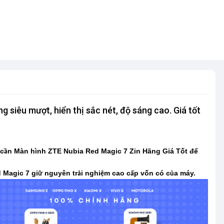
siêu mượt, hiển thị sắc nét, độ sáng cao. Giá tốt
 c
n Màn hình ZTE Nubia Red Magic 7 Zin Hãng Giá Tốt để
ầ
 Magic 7 gi
nguyên tr
i nghi
m cao c
p vốn có c
a máy.
ữ
ả
ệ
ấ
ủ