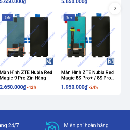
5.650.000₫
5.650.000₫
2.
Sale
Sale
S
Màn Hình ZTE Nubia Red
Màn Hình ZTE Nubia Red
Màn
Magic 9 Pro Zin Hãng
Magic 8S Pro+ / 8S Pro
Mag
Plus
2.650.000₫
1.950.000₫
1.
-12%
-24%
àng 24/7
Miễn phí hoàn hàng