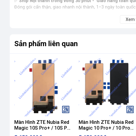
✅
Ship Nội thành trong vòng 30 phút - Giao hàng toàn qu
Đóng gói cẩn thận, giao nhanh nội thành, 1–3 ngày toàn quốc. 
Xem
Sản phẩm liên quan
Màn Hình ZTE Nubia Red
Màn Hình ZTE Nubia Red
Magic 10S Pro+ / 10S Pro
Magic 10 Pro+ / 10 Pro
Plus Zin Hãng
Plus Zin Hãng