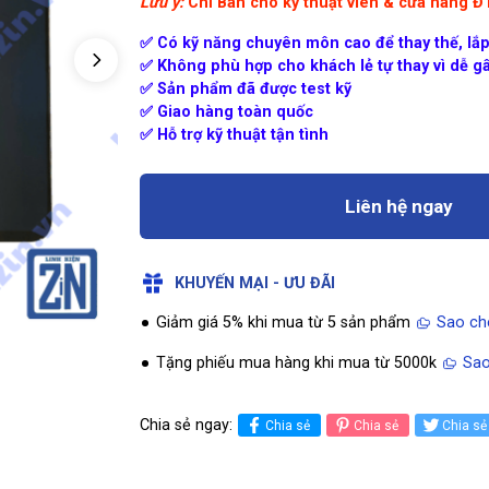
Lưu ý:
Chỉ Bán cho kỹ thuật viên & cửa hàng 
✅ Có kỹ năng chuyên môn cao để thay thế, lắp
✅ Không phù hợp cho khách lẻ tự thay vì dễ gâ
✅ Sản phẩm đã được test kỹ
✅ Giao hàng toàn quốc
✅ Hỗ trợ kỹ thuật tận tình
Liên hệ ngay
KHUYẾN MẠI - ƯU ĐÃI
Giảm giá 5% khi mua từ 5 sản phẩm
Sao ch
Tặng phiếu mua hàng khi mua từ 5000k
Sao
Chia sẻ ngay:
Chia sẻ
Chia sẻ
Chia sẻ