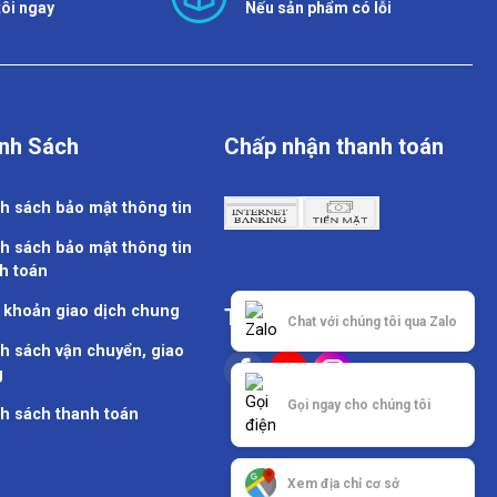
tôi ngay
Nếu sản phẩm có lỗi
nh Sách
Chấp nhận thanh toán
h sách bảo mật thông tin
h sách bảo mật thông tin
h toán
 khoản giao dịch chung
Theo dõi chúng tôi
Chat với chúng tôi qua Zalo
h sách vận chuyển, giao
g
Gọi ngay cho chúng tôi
h sách thanh toán
Xem địa chỉ cơ sở