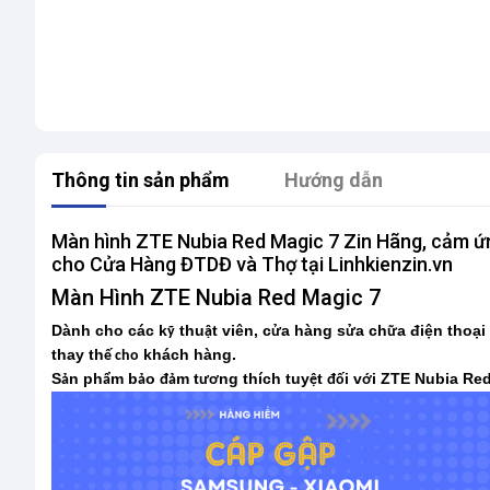
Thông tin sản phẩm
Hướng dẫn
Màn hình ZTE Nubia Red Magic 7 Zin Hãng, cảm ứng 
cho Cửa Hàng ĐTDĐ và Thợ tại Linhkienzin.vn
Màn Hình ZTE Nubia Red Magic 7
Dành cho các k
thu
t viên, c
a hàng s
a ch
a điện thoại
ỹ
ậ
ử
ử
ữ
thay th
khách hàng.
ế cho
S
n ph
m b
o
m t
ng thích tuy
t
i v
i ZTE Nubia Red
ả
ẩ
ả
đả
ươ
ệ
đố
ớ