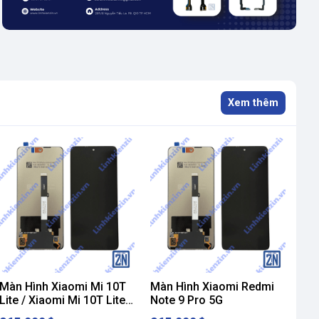
Xem thêm
Màn Hình Xiaomi Mi 10T
Màn Hình Xiaomi Redmi
Mà
Lite / Xiaomi Mi 10T Lite
Note 9 Pro 5G
X3 
5G
X3