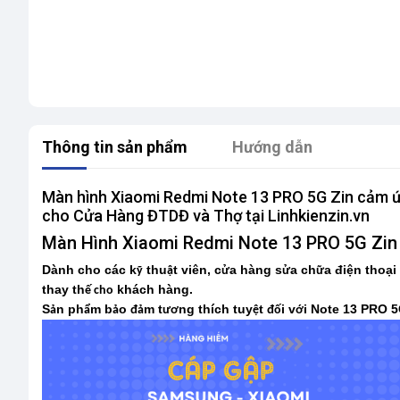
Thông tin sản phẩm
Hướng dẫn
Màn hình Xiaomi Redmi Note 13 PRO 5G Zin cảm ứng
cho Cửa Hàng ĐTDĐ và Thợ tại Linhkienzin.vn
Màn Hình Xiaomi Redmi Note 13 PRO 5G Zin
Dành cho các k
thu
t viên, c
a hàng s
a ch
a điện thoại
ỹ
ậ
ử
ử
ữ
thay th
khách hàng.
ế cho
S
n ph
m b
o
m t
ng thích tuy
t
i v
i Note 13 PRO 5
ả
ẩ
ả
đả
ươ
ệ
đố
ớ