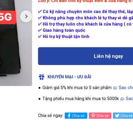
Lưu ý:
Chỉ Bán cho kỹ thuật viên & cửa hàng 
✅ Có kỹ năng chuyên môn cao để thay thế, lắp
✅ Không phù hợp cho khách lẻ tự thay vì dễ gâ
✅ Hỗ trợ thay luôn cho khách là cửa hàng ( có t
✅ Giao hàng toàn quốc
✅ Hỗ trợ kỹ thuật tận tình
Liên hệ ngay
KHUYẾN MẠI - ƯU ĐÃI
Giảm giá 5% khi mua từ 5 sản phẩm
Sao ch
Tặng phiếu mua hàng khi mua từ 5000k
Sao
Chia sẻ ngay:
Chia sẻ
Chia sẻ
Chia sẻ