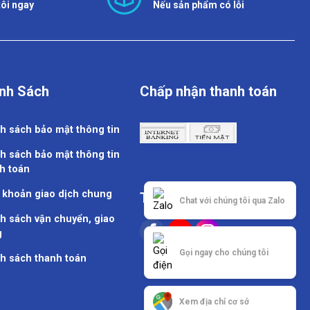
tôi ngay
Nếu sản phẩm có lỗi
nh Sách
Chấp nhận thanh toán
h sách bảo mật thông tin
h sách bảo mật thông tin
h toán
 khoản giao dịch chung
Theo dõi chúng tôi
Chat với chúng tôi qua Zalo
h sách vận chuyển, giao
g
Gọi ngay cho chúng tôi
h sách thanh toán
Xem địa chỉ cơ sở