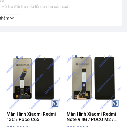
ốc
Hỗ trợ đổi trả nếu lỗi do nhà sản xuất.
 thêm
Màn Hình Xiaomi Redmi
Màn Hình Xiaomi Redmi
13C / Poco C65
Note 9 4G / POCO M2 /
POCO M3