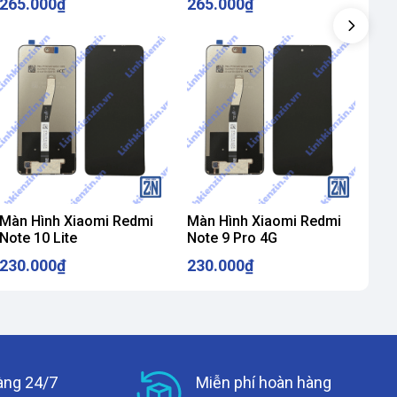
265.000₫
265.000₫
26
Màn Hình Xiaomi Redmi
Màn Hình Xiaomi Redmi
Màn
Note 10 Lite
Note 9 Pro 4G
Not
230.000₫
230.000₫
23
àng 24/7
Miễn phí hoàn hàng