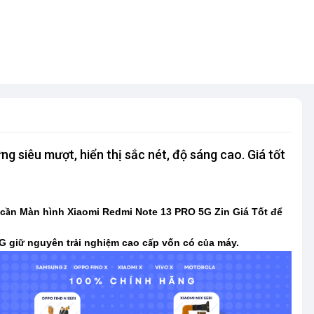
 siêu mượt, hiển thị sắc nét, độ sáng cao. Giá tốt
 c
n Màn hình Xiaomi Redmi Note 13 PRO 5G Zin Giá Tốt để
ầ
G gi
nguyên tr
i nghi
m cao c
p vốn có c
a máy.
ữ
ả
ệ
ấ
ủ