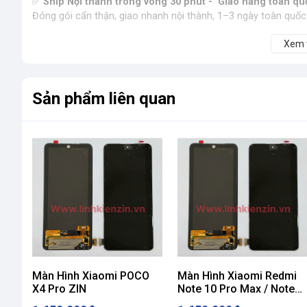
✅
Ship Nội thành trong vòng 30 phút - Giao hàng toàn qu
Đóng gói cẩn thận, giao nhanh nội thành, 1–3 ngày toàn quốc. 
Xem
Sản phẩm liên quan
Màn Hình Xiaomi POCO
Màn Hình Xiaomi Redmi
X4 Pro ZIN
Note 10 Pro Max / Note
11 Pro Max ZIN