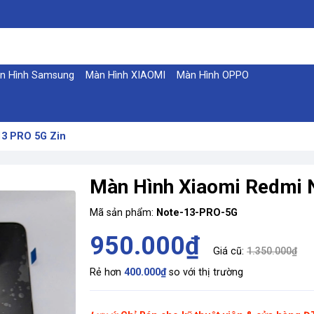
n Hình Samsung
Màn Hình XIAOMI
Màn Hình OPPO
13 PRO 5G Zin
Màn Hình Xiaomi Redmi 
Mã sản phẩm:
Note-13-PRO-5G
950.000₫
Giá cũ:
1.350.000₫
Rẻ hơn
400.000₫
so với thị trường