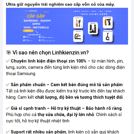
Ultra gi
nguyên tr
i nghi
m cao c
p vốn có c
a máy.
ữ
ả
ệ
ấ
ủ
🎯 Vì sao nên chọn Linhkienzin.vn?
✅
Chuyên linh kiện điện thoại zin 100%
– từ màn hình, pin,
lưng, sườn, camera đến từng linh kiện nhỏ cho các dòng điện
thoại Samsung
✅
Sản phẩm chuẩn – Cam kết bán đúng mô tả sản phẩm
Tất cả linh kiện đều được kiểm tra kỹ trước khi đến tay khách
hàng. Cam kết
chất lượng, độ bền và tương thích tuyệt đối
.
✅
Giá sỉ cạnh tranh – Hỗ trợ kỹ thuật – Bảo hành rõ ràng
Phù hợp cho cả
thợ sửa chữa, đại lý lớn nhỏ
. Chính sách sỉ
cực tốt, hỗ trợ kỹ thuật nhiệt tình
✅
Suport rất nhiều sản phẩm
, linh kiện có sẵn quý khách