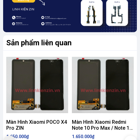
Sản phẩm liên quan
Màn Hình Xiaomi POCO X4
Màn Hình Xiaomi Redmi
Pro ZIN
Note 10 Pro Max / Note 11
Pro Max ZIN
1.650.000₫
1.650.000₫
2