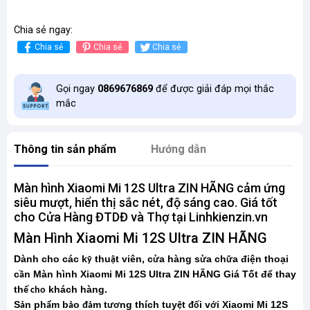
Chia sẻ ngay:
Chia sẻ
Chia sẻ
Chia sẻ
Gọi ngay
0869676869
để được giải đáp mọi thắc
mắc
Thông tin sản phẩm
Hướng dẫn
Màn hình Xiaomi Mi 12S Ultra ZIN HÃNG cảm ứng
siêu mượt, hiển thị sắc nét, độ sáng cao. Giá tốt
cho Cửa Hàng ĐTDĐ và Thợ tại Linhkienzin.vn
Màn Hình Xiaomi Mi 12S Ultra ZIN HÃNG
Dành cho các k
thu
t viên, c
a hàng s
a ch
a điện thoại
ỹ
ậ
ử
ử
ữ
c
n Màn hình Xiaomi Mi 12S Ultra ZIN HÃNG Giá Tốt để thay
ầ
th
khách hàng.
ế cho
S
n ph
m b
o
m t
ng thích tuy
t
i v
i Xiaomi Mi 12S
ả
ẩ
ả
đả
ươ
ệ
đố
ớ