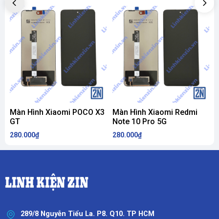
Màn Hình Xiaomi POCO X3
Màn Hình Xiaomi Redmi
GT
Note 10 Pro 5G
280.000₫
280.000₫
2
289/8 Nguyễn Tiểu La. P8. Q10. TP HCM