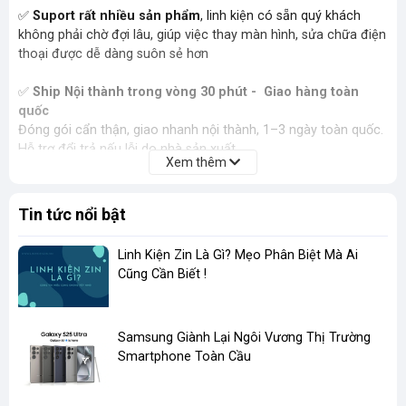
✅
Suport rất nhiều sản phẩm
, linh kiện có sẵn quý khách
không phải chờ đợi lâu, giúp việc thay màn hình, sửa chữa điện
thoại được dễ dàng suôn sẻ hơn
✅
Ship Nội thành trong vòng 30 phút - Giao hàng toàn
quốc
Đóng gói cẩn thận, giao nhanh nội thành, 1–3 ngày toàn quốc.
Hỗ trợ đổi trả nếu lỗi do nhà sản xuất.
Xem thêm
Tin tức nổi bật
Linh Kiện Zin Là Gì? Mẹo Phân Biệt Mà Ai
Cũng Cần Biết !
​Samsung Giành Lại Ngôi Vương Thị Trường
Smartphone Toàn Cầu