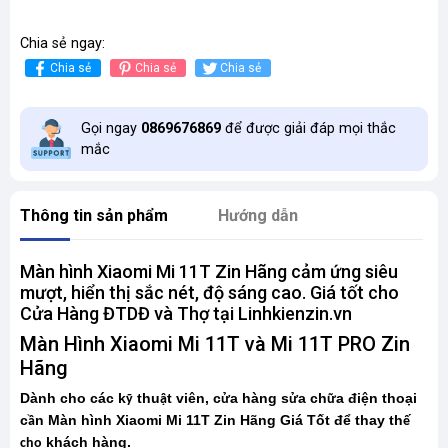
Chia sẻ ngay:
Chia sẻ
Chia sẻ
Chia sẻ
Gọi ngay
0869676869
để được giải đáp mọi thắc
mắc
Thông tin sản phẩm
Hướng dẫn
Màn hình Xiaomi Mi 11T Zin Hãng cảm ứng siêu
mượt, hiển thị sắc nét, độ sáng cao. Giá tốt cho
Cửa Hàng ĐTDĐ và Thợ tại Linhkienzin.vn
Màn Hình Xiaomi Mi 11T và Mi 11T PRO Zin
Hãng
Dành cho các k
thu
t viên, c
a hàng s
a ch
a điện thoại
ỹ
ậ
ử
ử
ữ
c
n Màn hình Xiaomi Mi 11T Zin Hãng Giá Tốt để thay th
ầ
ế
khách hàng.
cho