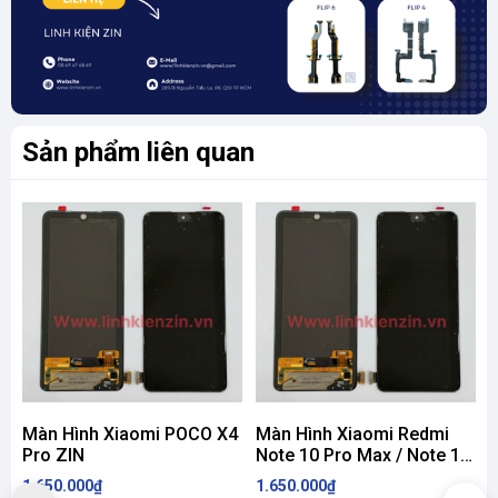
Sản phẩm liên quan
Màn Hình Xiaomi POCO X4
Màn Hình Xiaomi Redmi
Pro ZIN
Note 10 Pro Max / Note 11
Pro Max ZIN
1.650.000₫
1.650.000₫
2