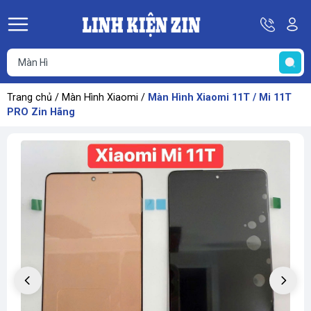
Hotline
Tà
08
k
He
69
K
67
68
Trang chủ
/
Màn Hình Xiaomi
/
Màn Hình Xiaomi 11T / Mi 11T
69
PRO Zin Hãng