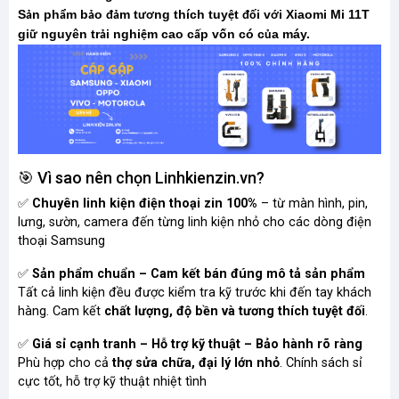
S
n ph
m b
o
m t
ng thích tuy
t
i v
i Xiaomi Mi 11T
ả
ẩ
ả
đả
ươ
ệ
đố
ớ
gi
nguyên tr
i nghi
m cao c
p vốn có c
a máy.
ữ
ả
ệ
ấ
ủ
🎯 Vì sao nên chọn Linhkienzin.vn?
✅
Chuyên linh kiện điện thoại zin 100%
– từ màn hình, pin,
lưng, sườn, camera đến từng linh kiện nhỏ cho các dòng điện
thoại Samsung
✅
Sản phẩm chuẩn – Cam kết bán đúng mô tả sản phẩm
Tất cả linh kiện đều được kiểm tra kỹ trước khi đến tay khách
hàng. Cam kết
chất lượng, độ bền và tương thích tuyệt đối
.
✅
Giá sỉ cạnh tranh – Hỗ trợ kỹ thuật – Bảo hành rõ ràng
Phù hợp cho cả
thợ sửa chữa, đại lý lớn nhỏ
. Chính sách sỉ
cực tốt, hỗ trợ kỹ thuật nhiệt tình