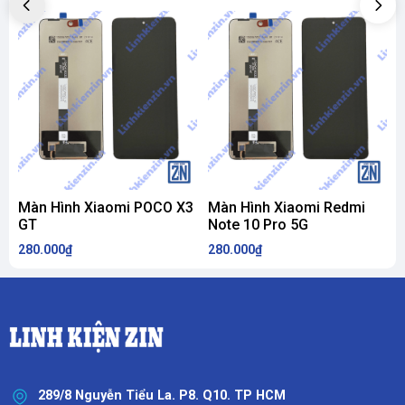
Màn Hình Xiaomi POCO X3
Màn Hình Xiaomi Redmi
GT
Note 10 Pro 5G
280.000₫
280.000₫
2
289/8 Nguyễn Tiểu La. P8. Q10. TP HCM