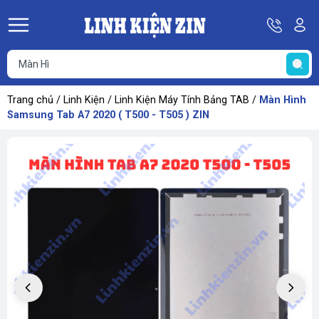
Hotline
Tà
08
k
He
69
K
67
68
Trang chủ
/
Linh Kiện
/
Linh Kiện Máy Tính Bảng TAB
/
Màn Hình
69
Samsung Tab A7 2020 ( T500 - T505 ) ZIN