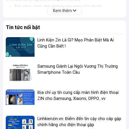
Ám vàng, xanh, tím, không còn màu sắc chuẩn
Xem thêm
Hiển thị mờ, không rõ chi tiết
📌
Thường do lỗi tấm nền LCD – cần thay mới.
Tin tức nổi bật
4.
Màn bị sọc, nhòe, loang màu
Linh Kiện Zin Là Gì? Mẹo Phân Biệt Mà Ai
Cũng Cần Biết !
Xuất hiện sọc ngang/dọc, màn hình nhòe
Có vết đốm đen, loang mực – lan rộng theo thời gian
📌
Không thể sửa – cần thay mới màn hình.
​Samsung Giành Lại Ngôi Vương Thị Trường
Smartphone Toàn Cầu
5.
Màn không hiển thị – đen toàn bộ
Máy vẫn hoạt động (vẫn có âm thanh, rung) nhưng không
Địa chỉ uy tín cung cấp màn hình điện thoại
thấy hình
ZIN cho Samsung, Xiaomi, OPPO...vv
Cắm sạc vẫn báo, nhưng màn tối
➡️ Có thể do lỗi đèn nền hoặc chết màn hoàn toàn →
thay màn mới là giải pháp duy nhất.
Linhkienzin.vn: Điểm đến tin cậy cho cáp gập
chính hãng cho điện thoại gập