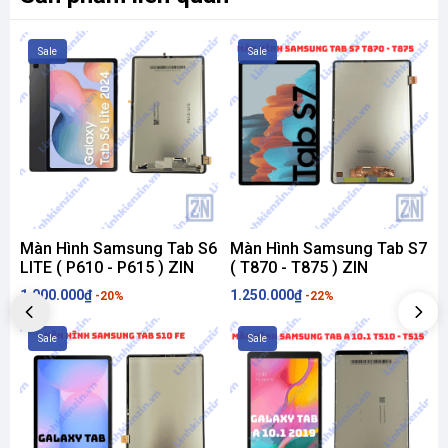
Sale
Sale
Màn Hình Samsung Tab S6
Màn Hình Samsung Tab S7
LITE ( P610 - P615 ) ZIN
( T870 - T875 ) ZIN
F
1.000.000₫
1.250.000₫
1
-20%
-22%
Sale
Sale