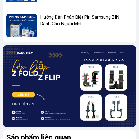
6.
Hiển thị chập chờn, nhấp nháy
Màn hình lúc sáng lúc tối
Hướng Dẫn Phân Biệt Pin Samsung ZIN –
Dành Cho Người Mới
Nháy liên tục gây mỏi mắt
🔧 Có thể do cáp lỏng, IC lỗi – nếu kiểm tra không sửa
được →
nên thay màn mới.
Sản phẩm liên quan