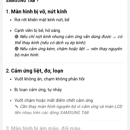
SAMSUNG TAB ?
1.
Màn hình bị vỡ, nứt kính
Rơi rớt khiến mặt kính nứt, bể
Cạnh viền bị bể, hở sáng
🟢
Nếu chỉ nứt kính nhưng cảm ứng vẫn dùng được → có
thể thay kính (nếu có dịch vụ ép kính).
🔴
Nếu cảm ứng kém, chậm hoặc liệt → nên thay nguyên
bộ màn hình.
2.
Cảm ứng liệt, đơ, loạn
Vuốt không ăn, chạm không phản hồi
Bị loạn cảm ứng, tự nhảy
Vuốt chậm hoặc mất điểm chết cảm ứng
🔧
Cần thay màn hình nguyên bộ vì cảm ứng và màn LCD
liền nhau trên các dòng SAMSUNG TAB
3.
Màn hình bị ám màu, đổi màu