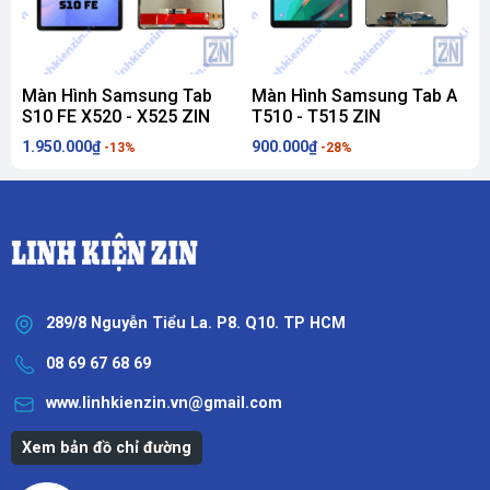
Màn Hình Samsung Tab
Màn Hình Samsung Tab A
S10 FE X520 - X525 ZIN
T510 - T515 ZIN
A
1.950.000₫
900.000₫
8
-13%
-28%
289/8 Nguyễn Tiểu La. P8. Q10. TP HCM
08 69 67 68 69
www.linhkienzin.vn@gmail.com
Xem bản đồ chỉ đường