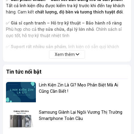
Tất cả linh kiện đều được kiểm tra kỹ trước khi đến tay khách
hàng. Cam kết
chất lượng, độ bền và tương thích tuyệt đối
.
✅
Giá sỉ cạnh tranh – Hỗ trợ kỹ thuật – Bảo hành rõ ràng
Phù hợp cho cả
thợ sửa chữa, đại lý lớn nhỏ
. Chính sách sỉ
cực tốt, hỗ trợ kỹ thuật nhiệt tình
✅
Suport rất nhiều sản phẩm
, linh kiện có sẵn quý khách
không phải chờ đợi lâu, giúp việc thay màn hình, sửa chữa điện
Xem thêm
thoại được dễ dàng suôn sẻ hơn
Tin tức nổi bật
✅
Ship Nội thành trong vòng 30 phút - Giao hàng toàn
quốc
Đóng gói cẩn thận, giao nhanh nội thành, 1–3 ngày toàn quốc.
Linh Kiện Zin Là Gì? Mẹo Phân Biệt Mà Ai
Hỗ trợ đổi trả nếu lỗi do nhà sản xuất.
Cũng Cần Biết !
​Samsung Giành Lại Ngôi Vương Thị Trường
Smartphone Toàn Cầu