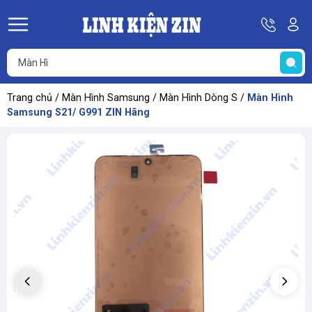
Hotline
Tà
08
k
He
69
K
67
68
Trang chủ
/
Màn Hình Samsung
/
Màn Hình Dòng S
/
Màn Hình
69
Samsung S21/ G991 ZIN Hãng