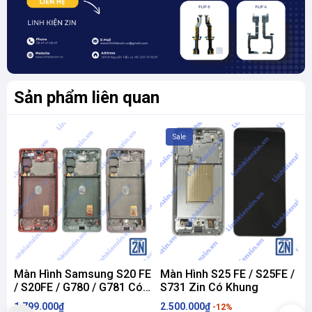
Sản phẩm liên quan
Sale
Màn Hình Samsung S20 FE
Màn Hình S25 FE / S25FE /
/ S20FE / G780 / G781 Có
S731 Zin Có Khung
U
Khung
1.799.000₫
2.500.000₫
5
-12%