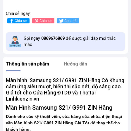
Chia sẻ ngay:
Chia sẻ
Chia sẻ
Chia sẻ
Gọi ngay
0869676869
để được giải đáp mọi thắc
mắc
Thông tin sản phẩm
Hướng dẫn
Màn hình Samsung S21/ G991 ZIN Hãng Có Khung
cảm ứng siêu mượt, hiển thị sắc nét, độ sáng cao.
Giá tốt cho Cửa Hàng ĐTDĐ và Thợ tại
Linhkienzin.vn
Màn Hình Samsung S21/ G991 ZIN Hãng
Dành cho các k
thu
t viên, c
a hàng s
a ch
a điện thoại
ỹ
ậ
ử
ử
ữ
c
n Màn hình S21/ G991 ZIN Hãng Giá Tốt để thay th
ầ
ế cho
khách hàng.