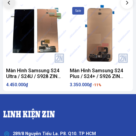
Sale
Màn Hình Samsung S24
Màn Hình Samsung S24
Ultra / S24U / S928 ZIN
Plus / S24+ / S926 ZIN
Hãng
Hãng
4.450.000₫
3.350.000₫
2
-11%
289/8 Nguyễn Tiểu La. P8. Q10. TP HCM