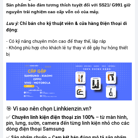
S
n ph
m b
o
m t
ng thích tuy
t
i v
i SS21/ G991 gi
ả
ẩ
ả
đả
ươ
ệ
đố
ớ
ữ
nguyên tr
i nghi
m cao c
p vốn có c
a máy.
ả
ệ
ấ
ủ
Lưu ý:
Chỉ bán cho kỹ thuật viên & cửa hàng Điện thoại di
động:
- Có kỹ năng chuyên môn cao để thay thế, lắp ráp
- Không phù hợp cho khách lẻ tự thay vì dễ gây hư hỏng thiết
bị
🎯 Vì sao nên chọn Linhkienzin.vn?
✅
Chuyên linh kiện điện thoại zin 100%
– từ màn hình,
pin, lưng, sườn, camera đến từng linh kiện nhỏ cho các
dòng điện thoại Samsung
✅
Sản phẩm chuẩn – Cam kết bán đúng mô tả sản phẩm