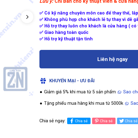
Lưu ý:
Chỉ Bán cho kỹ thuật viên & cửa hà
✅ Có kỹ năng chuyên môn cao để thay thế, lắp
✅ Không phù hợp cho khách lẻ tự thay vì dễ gâ
✅ Hỗ trợ thay luôn cho khách là cửa hàng ( có t
✅ Giao hàng toàn quốc
✅ Hỗ trợ kỹ thuật tận tình
Liên hệ ngay
KHUYẾN MẠI - ƯU ĐÃI
Giảm giá 5% khi mua từ 5 sản phẩm
Sao ch
Tặng phiếu mua hàng khi mua từ 5000k
Sao
Chia sẻ ngay:
Chia sẻ
Chia sẻ
Chia sẻ