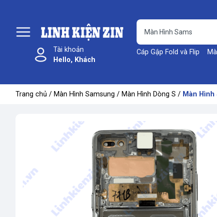
Tài khoản
Cáp Gập Fold và Flip
Mà
Hello, Khách
Trang chủ
/
Màn Hình Samsung
/
Màn Hình Dòng S
/
Màn Hình 