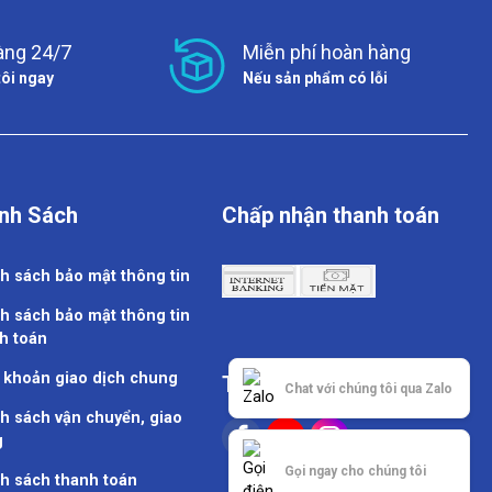
àng 24/7
Miễn phí hoàn hàng
tôi ngay
Nếu sản phẩm có lỗi
nh Sách
Chấp nhận thanh toán
h sách bảo mật thông tin
h sách bảo mật thông tin
h toán
 khoản giao dịch chung
Theo dõi chúng tôi
Chat với chúng tôi qua Zalo
h sách vận chuyển, giao
g
Gọi ngay cho chúng tôi
h sách thanh toán