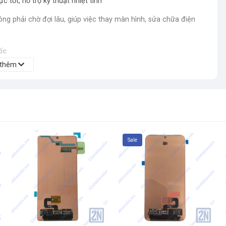
ực tốt, hỗ trợ kỹ thuật nhiệt tình
ông phải chờ đợi lâu, giúp việc thay màn hình, sửa chữa điện
ốc
Hỗ trợ đổi trả nếu lỗi do nhà sản xuất.
 thêm
Sale