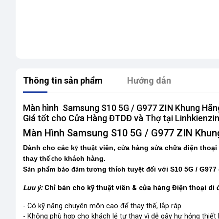
Thông tin sản phẩm
Hướng dẫn
Màn hình Samsung S10 5G / G977 ZIN Khung Hãng, 
Giá tốt cho Cửa Hàng ĐTDĐ và Thợ tại Linhkienzin
Màn Hình Samsung S10 5G / G977 ZIN Khun
Dành cho các k
thu
t viên, c
a hàng s
a ch
a điện thoại
ỹ
ậ
ử
ử
ữ
thay th
khách hàng.
ế cho
S
n ph
m b
o
m t
ng thích tuy
t
i v
i S10 5G / G977 
ả
ẩ
ả
đả
ươ
ệ
đố
ớ
Lưu ý:
Chỉ bán cho kỹ thuật viên & cửa hàng Điện thoại di 
- Có kỹ năng chuyên môn cao để thay thế, lắp ráp
- Không phù hợp cho khách lẻ tự thay vì dễ gây hư hỏng thiết 