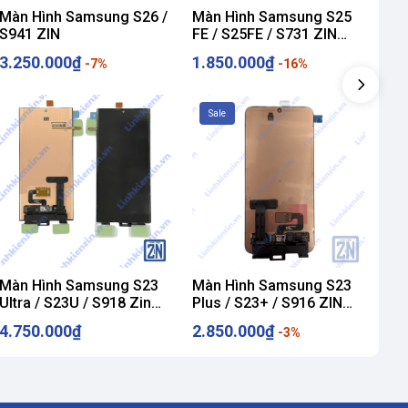
Màn Hình Samsung S26 /
Màn Hình Samsung S25
Mà
S941 ZIN
FE / S25FE / S731 ZIN
Ult
Hãng
Hã
3.250.000₫
1.850.000₫
4.
-7%
-16%
Sale
S
Màn Hình Samsung S23
Màn Hình Samsung S23
Mà
Ultra / S23U / S918 Zin
Plus / S23+ / S916 ZIN
S9
Hãng
Hãng
4.750.000₫
2.850.000₫
2.
-3%