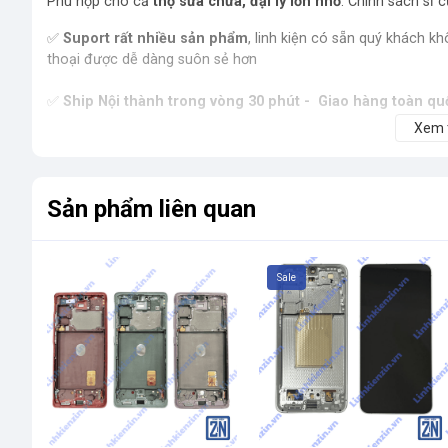
Phù hợp cho cả
thợ sửa chữa, đại lý lớn nhỏ
. Chính sách sỉ c
✅
Suport rất nhiều sản phẩm
, linh kiện có sẵn quý khách kh
thoại được dễ dàng suôn sẻ hơn
✅
Ship Nội thành trong vòng 30 phút - Giao hàng toàn qu
Đóng gói cẩn thận, giao nhanh nội thành, 1–3 ngày toàn quốc. 
Xem
Sản phẩm liên quan
Sale