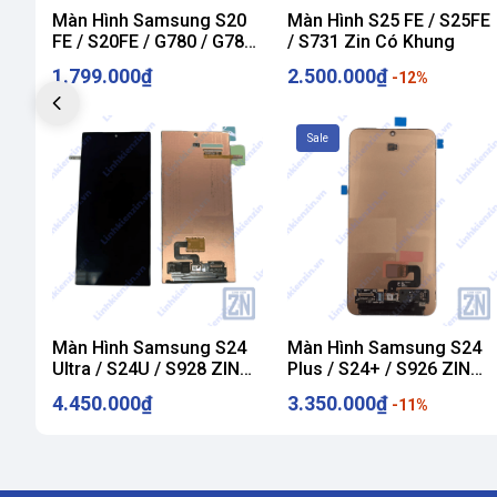
Màn Hình Samsung S20
Màn Hình S25 FE / S25FE
FE / S20FE / G780 / G781
/ S731 Zin Có Khung
Có Khung
1.799.000₫
2.500.000₫
-12%
Sale
Màn Hình Samsung S24
Màn Hình Samsung S24
Ultra / S24U / S928 ZIN
Plus / S24+ / S926 ZIN
Hãng
Hãng
4.450.000₫
3.350.000₫
-11%