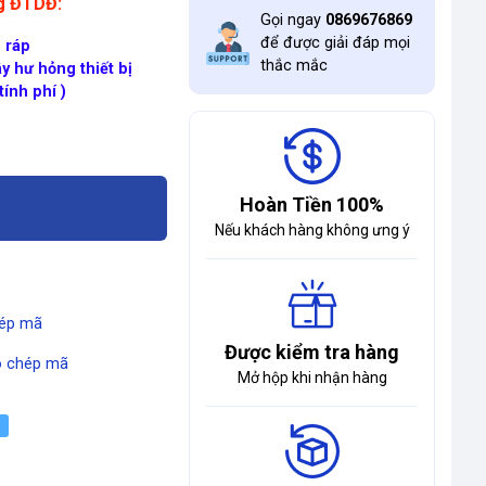
ng ĐTDĐ:
Gọi ngay
0869676869
để được giải đáp mọi
 ráp
thắc mắc
y hư hỏng thiết bị
ính phí )
Hoàn Tiền 100%
Nếu khách hàng không ưng ý
ép mã
Được kiểm tra hàng
 chép mã
Mở hộp khi nhận hàng