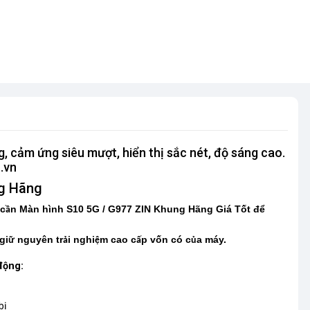
cảm ứng siêu mượt, hiển thị sắc nét, độ sáng cao.
.vn
g Hãng
 c
n Màn hình S10 5G / G977 ZIN Khung Hãng Giá Tốt để
ầ
gi
nguyên tr
i nghi
m cao c
p vốn có c
a máy.
ữ
ả
ệ
ấ
ủ
động:
bị