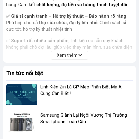
hàng. Cam kết
chất lượng, độ bền và tương thích tuyệt đối
.
✅
Giá sỉ cạnh tranh – Hỗ trợ kỹ thuật – Bảo hành rõ ràng
Phù hợp cho cả
thợ sửa chữa, đại lý lớn nhỏ
. Chính sách sỉ
cực tốt, hỗ trợ kỹ thuật nhiệt tình
✅
Suport rất nhiều sản phẩm
, linh kiện có sẵn quý khách
không phải chờ đợi lâu, giúp việc thay màn hình, sửa chữa điện
thoại được dễ dàng suôn sẻ hơn
Xem thêm
✅
Ship Nội thành trong vòng 30 phút - Giao hàng toàn
Tin tức nổi bật
quốc
Đóng gói cẩn thận, giao nhanh nội thành, 1–3 ngày toàn quốc.
Hỗ trợ đổi trả nếu lỗi do nhà sản xuất.
Linh Kiện Zin Là Gì? Mẹo Phân Biệt Mà Ai
Cũng Cần Biết !
​Samsung Giành Lại Ngôi Vương Thị Trường
Smartphone Toàn Cầu