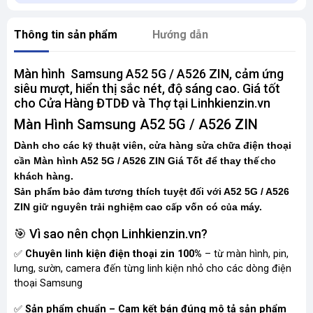
Thông tin sản phẩm
Hướng dẫn
Màn hình Samsung A52 5G / A526 ZIN, cảm ứng
siêu mượt, hiển thị sắc nét, độ sáng cao. Giá tốt
cho Cửa Hàng ĐTDĐ và Thợ tại Linhkienzin.vn
Màn Hình Samsung A52 5G / A526 ZIN
Dành cho các k
thu
t viên, c
a hàng s
a ch
a điện thoại
ỹ
ậ
ử
ử
ữ
c
n Màn hình A52 5G / A526 ZIN Giá Tốt để thay th
ầ
ế cho
khách hàng.
S
n ph
m b
o
m t
ng thích tuy
t
i v
i A52 5G / A526
ả
ẩ
ả
đả
ươ
ệ
đố
ớ
ZIN gi
nguyên tr
i nghi
m cao c
p vốn có c
a máy.
ữ
ả
ệ
ấ
ủ
🎯 Vì sao nên chọn Linhkienzin.vn?
✅
Chuyên linh kiện điện thoại zin 100%
– từ màn hình, pin,
lưng, sườn, camera đến từng linh kiện nhỏ cho các dòng điện
thoại Samsung
✅
Sản phẩm chuẩn – Cam kết bán đúng mô tả sản phẩm