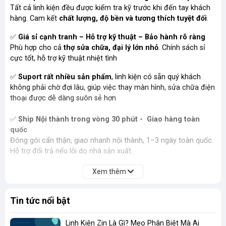
Tất cả linh kiện đều được kiểm tra kỹ trước khi đến tay khách
hàng. Cam kết
chất lượng, độ bền và tương thích tuyệt đối
.
✅
Giá sỉ cạnh tranh – Hỗ trợ kỹ thuật – Bảo hành rõ ràng
Phù hợp cho cả
thợ sửa chữa, đại lý lớn nhỏ
. Chính sách sỉ
cực tốt, hỗ trợ kỹ thuật nhiệt tình
✅
Suport rất nhiều sản phẩm
, linh kiện có sẵn quý khách
không phải chờ đợi lâu, giúp việc thay màn hình, sửa chữa điện
thoại được dễ dàng suôn sẻ hơn
✅
Ship Nội thành trong vòng 30 phút - Giao hàng toàn
quốc
Đóng gói cẩn thận, giao nhanh nội thành, 1–3 ngày toàn quốc.
Hỗ trợ đổi trả nếu lỗi do nhà sản xuất.
Xem thêm
Tin tức nổi bật
Linh Kiện Zin Là Gì? Mẹo Phân Biệt Mà Ai