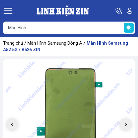
Hotline
Tà
08
k
He
69
K
67
68
Trang chủ
/
Màn Hình Samsung Dòng A
/
Màn Hình Samsung
69
A52 5G / A526 ZIN