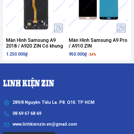
Màn Hình Samsung A9
Màn Hình Samsung A9 Pro
2018 / A920 ZIN Có khung
/ A910 ZIN
1.250.000₫
950.000₫
9
-24%
289/8 Nguyễn Tiểu La. P8. Q10. TP HCM
08 69 67 68 69
www.linhkienzin.vn@gmail.com