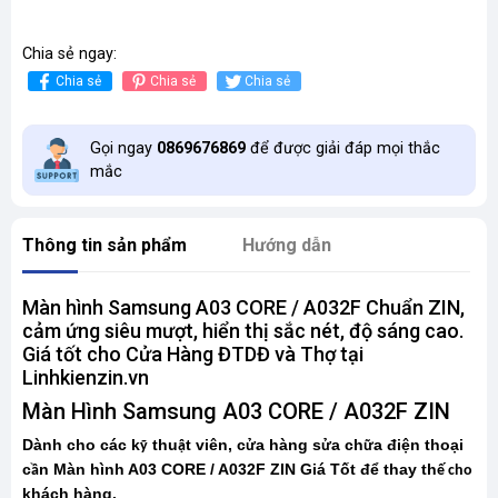
Chia sẻ ngay:
Chia sẻ
Chia sẻ
Chia sẻ
Gọi ngay
0869676869
để được giải đáp mọi thắc
mắc
Thông tin sản phẩm
Hướng dẫn
Màn hình Samsung A03 CORE / A032F Chuẩn ZIN,
cảm ứng siêu mượt, hiển thị sắc nét, độ sáng cao.
Giá tốt cho Cửa Hàng ĐTDĐ và Thợ tại
Linhkienzin.vn
Màn Hình Samsung A03 CORE / A032F ZIN
Dành cho các k
thu
t viên, c
a hàng s
a ch
a điện thoại
ỹ
ậ
ử
ử
ữ
c
n Màn hình A03 CORE / A032F ZIN Giá Tốt để thay th
ầ
ế cho
khách hàng.