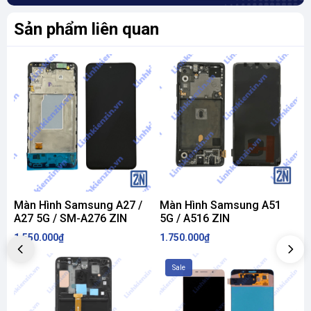
Sản phẩm liên quan
Màn Hình Samsung A27 /
Màn Hình Samsung A51
A27 5G / SM-A276 ZIN
5G / A516 ZIN
1.550.000₫
1.750.000₫
1
Sale