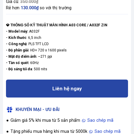
Giá cũ:
350.000₫
Rẻ hơn
130.000₫
so với thị trường
💎 THÔNG SỐ KỸ THUẬT MÀN HÌNH
A03 CORE / A032F ZIN
- Model máy:
A032F
- Kích thước
: 6,5 inch
- Công nghệ
: PLS TFT LCD
- Độ phân giải
:
HD+ 720 x 1600 pixels
- Mật độ điểm ảnh
: ~271 ppi
- Tần số quét
: 60Hz
- Độ sáng tối đa
: 500 nits
Liên hệ ngay
KHUYẾN MẠI - ƯU ĐÃI
Giảm giá 5% khi mua từ 5 sản phẩm
Sao chép mã
Tặng phiếu mua hàng khi mua từ 5000k
Sao chép mã