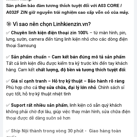
S
n ph
m b
o
m t
ng thích tuy
t
i v
i A03 CORE /
ả
ẩ
ả
đả
ươ
ệ
đố
ớ
A032F ZIN gi
nguyên tr
i nghi
m cao c
p vốn có c
a máy.
ữ
ả
ệ
ấ
ủ
🎯 Vì sao nên chọn Linhkienzin.vn?
✅
Chuyên linh kiện điện thoại zin 100%
– từ màn hình, pin,
lưng, sườn, camera đến từng linh kiện nhỏ cho các dòng điện
thoại Samsung
✅
Sản phẩm chuẩn – Cam kết bán đúng mô tả sản phẩm
Tất cả linh kiện đều được kiểm tra kỹ trước khi đến tay khách
hàng. Cam kết
chất lượng, độ bền và tương thích tuyệt đối
.
✅
Giá sỉ cạnh tranh – Hỗ trợ kỹ thuật – Bảo hành rõ ràng
Phù hợp cho cả
thợ sửa chữa, đại lý lớn nhỏ
. Chính sách sỉ
cực tốt, hỗ trợ kỹ thuật nhiệt tình
✅
Suport rất nhiều sản phẩm
, linh kiện có sẵn quý khách
không phải chờ đợi lâu, giúp việc thay màn hình, sửa chữa điện
thoại được dễ dàng suôn sẻ hơn
✅
Ship Nội thành trong vòng 30 phút - Giao hàng toàn