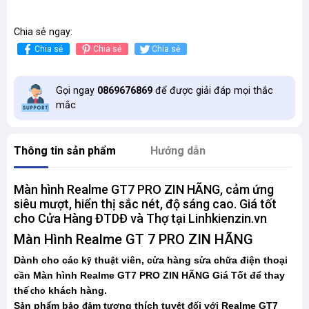
Chia sẻ ngay:
Chia sẻ
Chia sẻ
Chia sẻ
Gọi ngay
0869676869
để được giải đáp mọi thắc
mắc
Thông tin sản phẩm
Hướng dẫn
Màn hình Realme GT7 PRO ZIN HÃNG, cảm ứng
siêu mượt, hiển thị sắc nét, độ sáng cao. Giá tốt
cho Cửa Hàng ĐTDĐ và Thợ tại Linhkienzin.vn
Màn Hình Realme GT 7 PRO ZIN HÃNG
Dành cho các k
thu
t viên, c
a hàng s
a ch
a điện thoại
ỹ
ậ
ử
ử
ữ
c
n Màn hình Realme GT7 PRO ZIN HÃNG Giá Tốt để thay
ầ
th
khách hàng.
ế cho
S
n ph
m b
o
m t
ng thích tuy
t
i v
i Realme GT7
ả
ẩ
ả
đả
ươ
ệ
đố
ớ