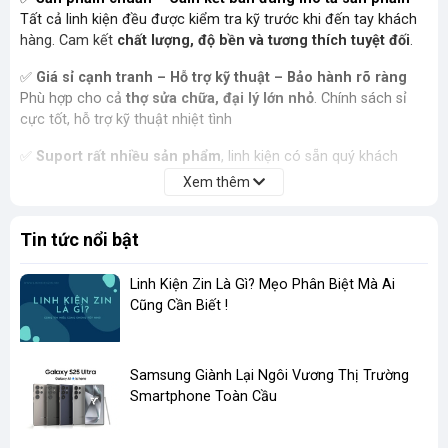
Tất cả linh kiện đều được kiểm tra kỹ trước khi đến tay khách
hàng. Cam kết
chất lượng, độ bền và tương thích tuyệt đối
.
✅
Giá sỉ cạnh tranh – Hỗ trợ kỹ thuật – Bảo hành rõ ràng
Phù hợp cho cả
thợ sửa chữa, đại lý lớn nhỏ
. Chính sách sỉ
cực tốt, hỗ trợ kỹ thuật nhiệt tình
✅
Suport rất nhiều sản phẩm
, linh kiện có sẵn quý khách
không phải chờ đợi lâu, giúp việc thay màn hình, sửa chữa điện
Xem thêm
thoại được dễ dàng suôn sẻ hơn
Tin tức nổi bật
✅
Ship Nội thành trong vòng 30 phút - Giao hàng toàn
quốc
Đóng gói cẩn thận, giao nhanh nội thành, 1–3 ngày toàn quốc.
Linh Kiện Zin Là Gì? Mẹo Phân Biệt Mà Ai
Hỗ trợ đổi trả nếu lỗi do nhà sản xuất.
Cũng Cần Biết !
​Samsung Giành Lại Ngôi Vương Thị Trường
Smartphone Toàn Cầu