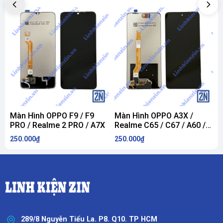
Màn Hình OPPO F9 / F9
Màn Hình OPPO A3X /
PRO / Realme 2 PRO / A7X
Realme C65 / C67 / A60 /
C
V60 / X60 / Realme 12X
R
250.000₫
250.000₫
2
R
289/8 Nguyễn Tiểu La. P8. Q10. TP HCM