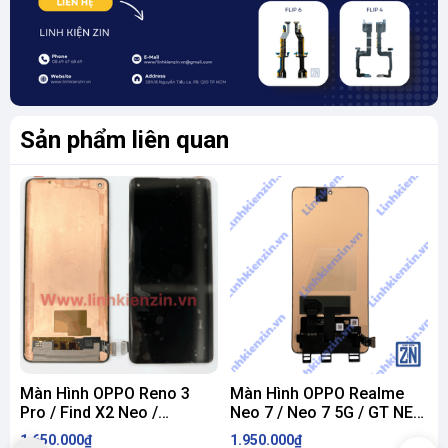
Sản phẩm liên quan
Màn Hình OPPO Reno 3
Màn Hình OPPO Realme
Pro / Find X2 Neo /
Neo 7 / Neo 7 5G / GT NEO
G
OnePlus 8 ZIN
7 ZIN
M
1.650.000₫
1.950.000₫
1