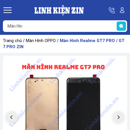
Hotline
Tà
08
k
He
69
K
67
68
Trang chủ
/
Màn Hình OPPO
/
Màn Hình Realme GT7 PRO / GT
69
7 PRO ZIN