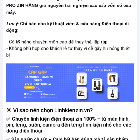
PRO ZIN HÃNG gi
nguyên tr
i nghi
m cao c
p vốn có c
a
ữ
ả
ệ
ấ
ủ
máy.
Lưu ý:
Chỉ bán cho kỹ thuật viên & cửa hàng Điện thoại di
động:
- Có kỹ năng chuyên môn cao để thay thế, lắp ráp
- Không phù hợp cho khách lẻ tự thay vì dễ gây hư hỏng thiết
bị
🎯 Vì sao nên chọn Linhkienzin.vn?
✅
Chuyên linh kiện điện thoại zin 100%
– từ màn hình,
pin, lưng, sườn, camera đến từng linh kiện nhỏ cho các
dòng điện thoại
✅
Sản phẩm chuẩn – Cam kết bán đúng mô tả sản phẩm