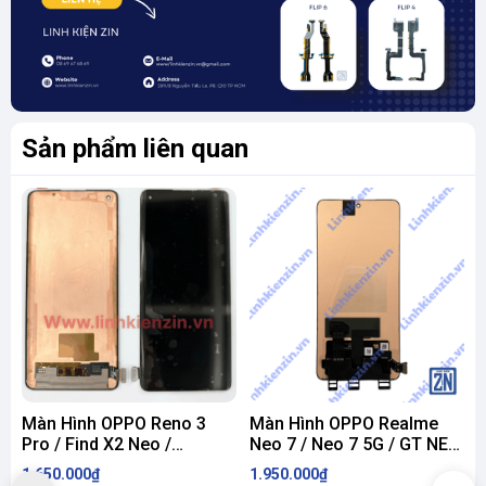
Sản phẩm liên quan
Màn Hình OPPO Reno 3
Màn Hình OPPO Realme
Pro / Find X2 Neo /
Neo 7 / Neo 7 5G / GT NEO
G
OnePlus 8 ZIN
7 ZIN
M
1.650.000₫
1.950.000₫
1