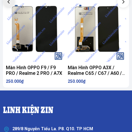
Màn Hình OPPO F9 / F9
Màn Hình OPPO A3X /
PRO / Realme 2 PRO / A7X
Realme C65 / C67 / A60 /
C
V60 / X60 / Realme 12X
R
250.000₫
250.000₫
2
R
289/8 Nguyễn Tiểu La. P8. Q10. TP HCM