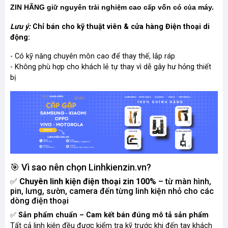
ZIN HÃNG gi
nguyên tr
i nghi
m cao c
p vốn có c
a máy.
ữ
ả
ệ
ấ
ủ
Lưu ý:
Chỉ bán cho kỹ thuật viên & cửa hàng Điện thoại di
động:
- Có kỹ năng chuyên môn cao để thay thế, lắp ráp
- Không phù hợp cho khách lẻ tự thay vì dễ gây hư hỏng thiết
bị
🎯 Vì sao nên chọn Linhkienzin.vn?
✅
Chuyên linh kiện điện thoại zin 100%
– từ màn hình,
pin, lưng, sườn, camera đến từng linh kiện nhỏ cho các
dòng điện thoại
✅
Sản phẩm chuẩn – Cam kết bán đúng mô tả sản phẩm
Tất cả linh kiện đều được kiểm tra kỹ trước khi đến tay khách