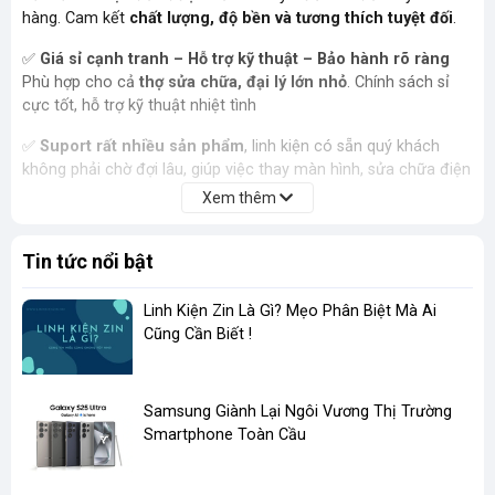
hàng. Cam kết
chất lượng, độ bền và tương thích tuyệt đối
.
✅
Giá sỉ cạnh tranh – Hỗ trợ kỹ thuật – Bảo hành rõ ràng
Phù hợp cho cả
thợ sửa chữa, đại lý lớn nhỏ
. Chính sách sỉ
cực tốt, hỗ trợ kỹ thuật nhiệt tình
✅
Suport rất nhiều sản phẩm
, linh kiện có sẵn quý khách
không phải chờ đợi lâu, giúp việc thay màn hình, sửa chữa điện
thoại được dễ dàng suôn sẻ hơn
Xem thêm
✅
Ship Nội thành trong vòng 30 phút - Giao hàng toàn
Tin tức nổi bật
quốc
Đóng gói cẩn thận, giao nhanh nội thành, 1–3 ngày toàn quốc.
Hỗ trợ đổi trả nếu lỗi do nhà sản xuất.
Linh Kiện Zin Là Gì? Mẹo Phân Biệt Mà Ai
Cũng Cần Biết !
​Samsung Giành Lại Ngôi Vương Thị Trường
Smartphone Toàn Cầu