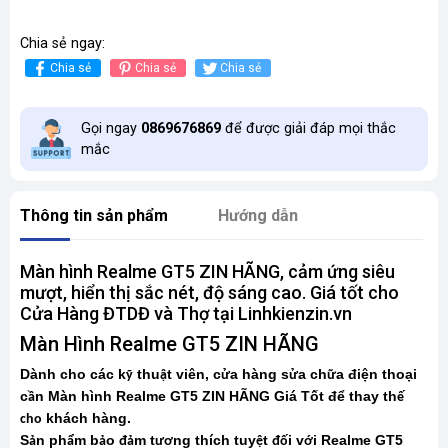
Chia sẻ ngay:
Chia sẻ
Chia sẻ
Chia sẻ
Gọi ngay
0869676869
để được giải đáp mọi thắc
mắc
Thông tin sản phẩm
Hướng dẫn
Màn hình Realme GT5 ZIN HÃNG, cảm ứng siêu
mượt, hiển thị sắc nét, độ sáng cao. Giá tốt cho
Cửa Hàng ĐTDĐ và Thợ tại Linhkienzin.vn
Màn Hình Realme GT5 ZIN HÃNG
Dành cho các k
thu
t viên, c
a hàng s
a ch
a điện thoại
ỹ
ậ
ử
ử
ữ
c
n Màn hình Realme GT5 ZIN HÃNG Giá Tốt để thay th
ầ
ế
khách hàng.
cho
S
n ph
m b
o
m t
ng thích tuy
t
i v
i Realme GT5
ả
ẩ
ả
đả
ươ
ệ
đố
ớ