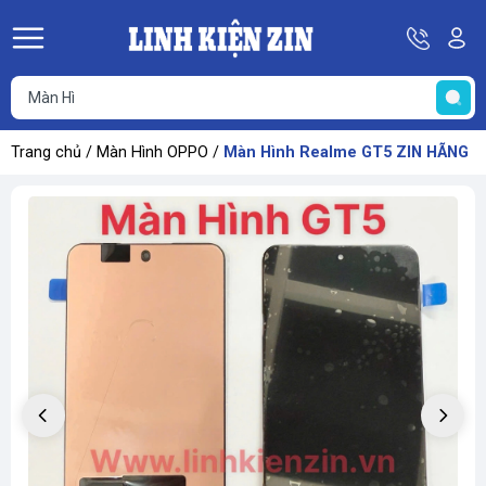
Hotline
Tà
08
k
He
69
K
67
68
Trang chủ
/
Màn Hình OPPO
/
Màn Hình Realme GT5 ZIN HÃNG
69