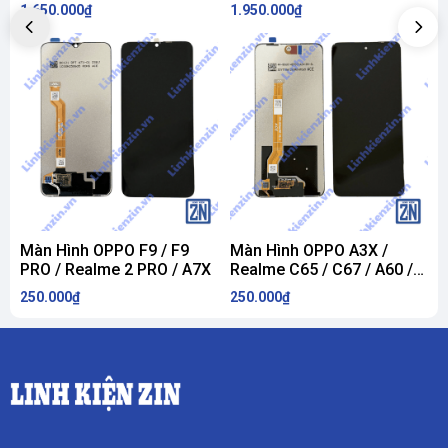
OnePlus 8 ZIN
7 ZIN
M
1.650.000₫
1.950.000₫
1
Màn Hình OPPO F9 / F9
Màn Hình OPPO A3X /
PRO / Realme 2 PRO / A7X
Realme C65 / C67 / A60 /
C
V60 / X60 / Realme 12X
R
250.000₫
250.000₫
2
R