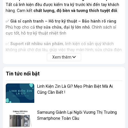
Tất cả linh kiện đều được kiểm tra kỹ trước khi đến tay khách
hàng. Cam kết
chất lượng, độ bền và tương thích tuyệt đối
.
✅
Giá sỉ cạnh tranh – Hỗ trợ kỹ thuật – Bảo hành rõ ràng
Phù hợp cho cả
thợ sửa chữa, đại lý lớn nhỏ
. Chính sách sỉ
cực tốt, hỗ trợ kỹ thuật nhiệt tình
✅
Suport rất nhiều sản phẩm
, linh kiện có sẵn quý khách
không phải chờ đợi lâu, giúp việc thay màn hình, sửa chữa điện
thoại được dễ dàng suôn sẻ hơn
Xem thêm
✅
Ship Nội thành trong vòng 30 phút - Giao hàng toàn
Tin tức nổi bật
quốc
Đóng gói cẩn thận, giao nhanh nội thành, 1–3 ngày toàn quốc.
Hỗ trợ đổi trả nếu lỗi do nhà sản xuất.
Linh Kiện Zin Là Gì? Mẹo Phân Biệt Mà Ai
Cũng Cần Biết !
​Samsung Giành Lại Ngôi Vương Thị Trường
Smartphone Toàn Cầu