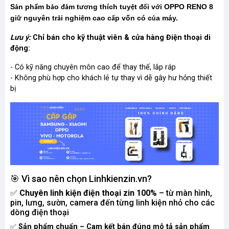
S
n ph
m b
o
m t
ng thích tuy
t
i v
i OPPO RENO 8
ả
ẩ
ả
đả
ươ
ệ
đố
ớ
gi
nguyên tr
i nghi
m cao c
p vốn có c
a máy.
ữ
ả
ệ
ấ
ủ
Lưu ý:
Chỉ bán cho kỹ thuật viên & cửa hàng Điện thoại di
động:
- Có kỹ năng chuyên môn cao để thay thế, lắp ráp
- Không phù hợp cho khách lẻ tự thay vì dễ gây hư hỏng thiết
bị
🎯 Vì sao nên chọn Linhkienzin.vn?
✅
Chuyên linh kiện điện thoại zin 100%
– từ màn hình,
pin, lưng, sườn, camera đến từng linh kiện nhỏ cho các
dòng điện thoại
✅
Sản phẩm chuẩn – Cam kết bán đúng mô tả sản phẩm