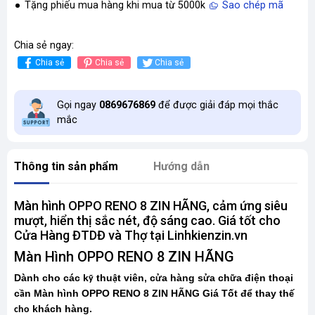
Tặng phiếu mua hàng khi mua từ 5000k
Sao chép mã
Chia sẻ ngay:
Chia sẻ
Chia sẻ
Chia sẻ
Gọi ngay
0869676869
để được giải đáp mọi thắc
mắc
Thông tin sản phẩm
Hướng dẫn
Màn hình OPPO RENO 8 ZIN HÃNG, cảm ứng siêu
mượt, hiển thị sắc nét, độ sáng cao. Giá tốt cho
Cửa Hàng ĐTDĐ và Thợ tại Linhkienzin.vn
Màn Hình OPPO RENO 8 ZIN HÃNG
Dành cho các k
thu
t viên, c
a hàng s
a ch
a điện thoại
ỹ
ậ
ử
ử
ữ
c
n Màn hình OPPO RENO 8 ZIN HÃNG Giá Tốt để thay th
ầ
ế
khách hàng.
cho