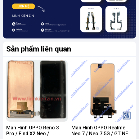
Sản phẩm liên quan
Màn Hình OPPO Reno 3
Màn Hình OPPO Realme
Pro / Find X2 Neo /
Neo 7 / Neo 7 5G / GT NEO
G