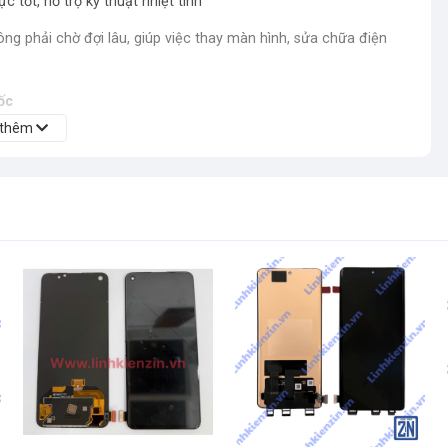
ực tốt, hỗ trợ kỹ thuật nhiệt tình
ông phải chờ đợi lâu, giúp việc thay màn hình, sửa chữa điện
ốc
Hỗ trợ đổi trả nếu lỗi do nhà sản xuất.
 thêm