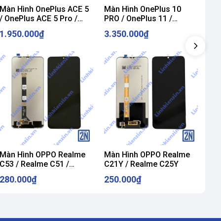
Màn Hình OnePlus ACE 5
Màn Hình OnePlus 10
Màn
/ OnePlus ACE 5 Pro /
PRO / OnePlus 11 /
/ O
OnePlus 13R Zin Hãng
OnePlus 11 PRO Zin Hãng
One
1.950.000₫
3.350.000₫
1.
Màn Hình OPPO Realme
Màn Hình OPPO Realme
Mà
C53 / Realme C51 /
C21Y / Realme C25Y
C20
Realme C60 / Realme
Rea
280.000₫
250.000₫
25
Note 50 / Narzo N53
Rea
50i