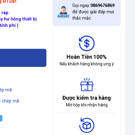
ng ĐTDĐ:
Gọi ngay
0869676869
để được giải đáp mọi
 ráp
thắc mắc
y hư hỏng thiết bị
ính phí )
Hoàn Tiền 100%
Nếu khách hàng không ưng ý
ép mã
Được kiểm tra hàng
 chép mã
Mở hộp khi nhận hàng