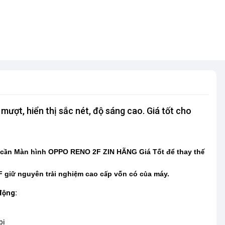
ợt, hiển thị sắc nét, độ sáng cao. Giá tốt cho
 c
n Màn hình OPPO RENO 2F ZIN HÃNG Giá Tốt để thay th
ầ
ế
 gi
nguyên tr
i nghi
m cao c
p vốn có c
a máy.
ữ
ả
ệ
ấ
ủ
động:
bị