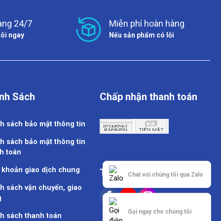
àng 24/7
Miễn phí hoàn hàng
tôi ngay
Nếu sản phẩm có lỗi
nh Sách
Chấp nhận thanh toán
h sách bảo mật thông tin
h sách bảo mật thông tin
h toán
 khoản giao dịch chung
Theo dõi chúng tôi
Chat với chúng tôi qua Zalo
h sách vận chuyển, giao
g
Gọi ngay cho chúng tôi
h sách thanh toán