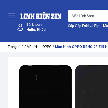
Tài khoản
Cáp Gập Fold và Flip
Mà
Hello, Khách
Trang chủ
/
Màn Hình OPPO
/
Màn Hình OPPO RENO 2F ZIN 