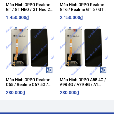
Màn Hình OPPO Realme
Màn Hình OPPO Realme
GT / GT NEO / GT Neo 2T
GT6 / Realme GT 6 / GT6
/ Master Edition / X7 Max
5G ZIN
1.450.000₫
2.150.000₫
ZIN
Màn Hình OPPO Realme
Màn Hình OPPO A58 4G /
C55 / Realme C67 5G /
A98 4G / A79 4G / A1
Realme 11 / Realme 11x /
2023
280.000₫
280.000₫
Realme F23 / Narzo N55 /
Narzo 60x