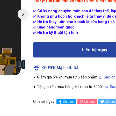
Lưu ý:
Chỉ Bán cho kỹ thuật viên & cửa hà
✅ Có kỹ năng chuyên môn cao để thay thế, lắp
✅ Không phù hợp cho khách lẻ tự thay vì dễ gâ
✅ Hỗ trợ thay luôn cho khách là cửa hàng ( có t
✅ Giao hàng toàn quốc
✅ Hỗ trợ kỹ thuật tận tình
Liên hệ ngay
KHUYẾN MẠI - ƯU ĐÃI
Giảm giá 5% khi mua từ 5 sản phẩm
Sao ch
Tặng phiếu mua hàng khi mua từ 5000k
Sao
Chia sẻ ngay:
Chia sẻ
Chia sẻ
Chia sẻ