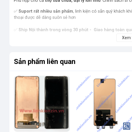
Phù hợp cho cả
thợ sửa chữa, đại lý lớn nhỏ
. Chính sách sỉ c
✅
Suport rất nhiều sản phẩm
, linh kiện có sẵn quý khách kh
thoại được dễ dàng suôn sẻ hơn
✅
Ship Nội thành trong vòng 30 phút - Giao hàng toàn qu
Đóng gói cẩn thận, giao nhanh nội thành, 1–3 ngày toàn quốc. 
Xem
Sản phẩm liên quan