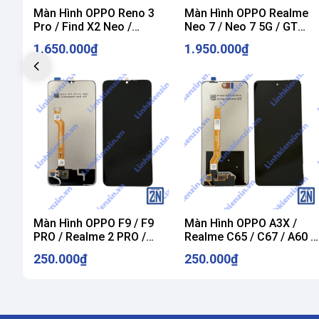
Màn Hình OPPO Reno 3
Màn Hình OPPO Realme
Pro / Find X2 Neo /
Neo 7 / Neo 7 5G / GT
OnePlus 8 ZIN
NEO 7 ZIN
1.650.000₫
1.950.000₫
Màn Hình OPPO F9 / F9
Màn Hình OPPO A3X /
PRO / Realme 2 PRO /
Realme C65 / C67 / A60 /
A7X
V60 / X60 / Realme 12X
250.000₫
250.000₫