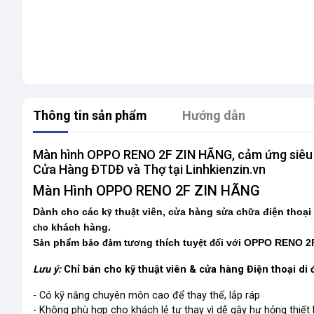
Thông tin sản phẩm
Hướng dẫn
Màn hình OPPO RENO 2F ZIN HÃNG, cảm ứng siêu mư
Cửa Hàng ĐTDĐ và Thợ tại Linhkienzin.vn
Màn Hình OPPO RENO 2F ZIN HÃNG
Dành cho các k
thu
t viên, c
a hàng s
a ch
a điện thoại
ỹ
ậ
ử
ử
ữ
khách hàng.
cho
S
n ph
m b
o
m t
ng thích tuy
t
i v
i OPPO RENO 2F
ả
ẩ
ả
đả
ươ
ệ
đố
ớ
Lưu ý:
Chỉ bán cho kỹ thuật viên & cửa hàng Điện thoại di 
- Có kỹ năng chuyên môn cao để thay thế, lắp ráp
- Không phù hợp cho khách lẻ tự thay vì dễ gây hư hỏng thiết 