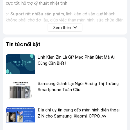
cực tốt, hỗ trợ kỹ thuật nhiệt tình
✅
Suport rất nhiều sản phẩm
, linh kiện có sẵn quý khách
không phải chờ đợi lâu, giúp việc thay màn hình, sửa chữa điện
thoại được dễ dàng suôn sẻ hơn
Xem thêm
✅
Ship Nội thành trong vòng 30 phút - Giao hàng toàn
Tin tức nổi bật
quốc
Đóng gói cẩn thận, giao nhanh nội thành, 1–3 ngày toàn quốc.
Hỗ trợ đổi trả nếu lỗi do nhà sản xuất.
Linh Kiện Zin Là Gì? Mẹo Phân Biệt Mà Ai
Cũng Cần Biết !
​Samsung Giành Lại Ngôi Vương Thị Trường
Smartphone Toàn Cầu
Địa chỉ uy tín cung cấp màn hình điện thoại
ZIN cho Samsung, Xiaomi, OPPO...vv