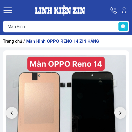
Hotline
Tà
08
k
He
69
K
67
68
Trang chủ
/
Màn Hình OPPO RENO 14 ZIN HÃNG
69