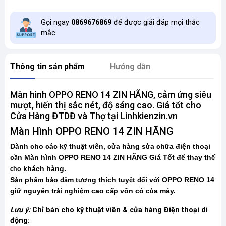
Gọi ngay
0869676869
để được giải đáp mọi thắc
mắc
Thông tin sản phẩm
Hướng dẫn
Màn hình OPPO RENO 14 ZIN HÃNG, cảm ứng siêu
mượt, hiển thị sắc nét, độ sáng cao. Giá tốt cho
Cửa Hàng ĐTDĐ và Thợ tại Linhkienzin.vn
Màn Hình OPPO RENO 14 ZIN HÃNG
Dành cho các k
thu
t viên, c
a hàng s
a ch
a điện thoại
ỹ
ậ
ử
ử
ữ
c
n Màn hình OPPO RENO 14 ZIN HÃNG Giá Tốt để thay th
ầ
ế
khách hàng.
cho
S
n ph
m b
o
m t
ng thích tuy
t
i v
i OPPO RENO 14
ả
ẩ
ả
đả
ươ
ệ
đố
ớ
gi
nguyên tr
i nghi
m cao c
p vốn có c
a máy.
ữ
ả
ệ
ấ
ủ
Lưu ý:
Chỉ bán cho kỹ thuật viên & cửa hàng Điện thoại di
động: