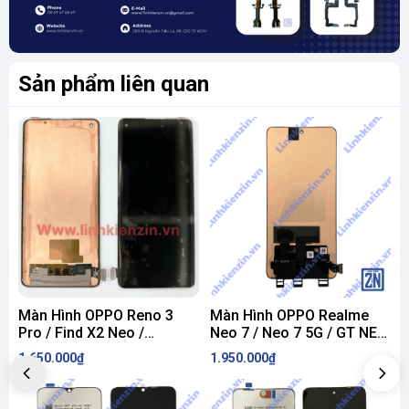
Sản phẩm liên quan
Màn Hình OPPO Reno 3
Màn Hình OPPO Realme
Pro / Find X2 Neo /
Neo 7 / Neo 7 5G / GT NEO
G
OnePlus 8 ZIN
7 ZIN
M
1.650.000₫
1.950.000₫
1