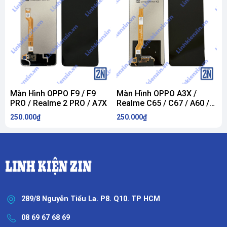
Màn Hình OPPO F9 / F9
Màn Hình OPPO A3X /
PRO / Realme 2 PRO / A7X
Realme C65 / C67 / A60 /
C
V60 / X60 / Realme 12X
R
250.000₫
250.000₫
2
R
289/8 Nguyễn Tiểu La. P8. Q10. TP HCM
08 69 67 68 69