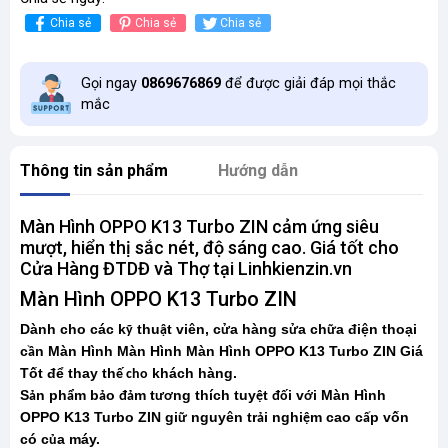
Chia sẻ
Chia sẻ
Chia sẻ
Gọi ngay
0869676869
để được giải đáp mọi thắc
mắc
Thông tin sản phẩm
Hướng dẫn
Màn Hình OPPO K13 Turbo ZIN cảm ứng siêu
mượt, hiển thị sắc nét, độ sáng cao. Giá tốt cho
Cửa Hàng ĐTDĐ và Thợ tại Linhkienzin.vn
Màn Hình OPPO K13 Turbo ZIN
Dành cho các k
thu
t viên, c
a hàng s
a ch
a điện thoại
ỹ
ậ
ử
ử
ữ
c
n Màn Hình Màn Hình Màn Hình OPPO K13 Turbo ZIN Giá
ầ
Tốt để thay th
khách hàng.
ế cho
S
n ph
m b
o
m t
ng thích tuy
t
i v
i Màn Hình
ả
ẩ
ả
đả
ươ
ệ
đố
ớ
OPPO K13 Turbo ZIN gi
nguyên tr
i nghi
m cao c
p vốn
ữ
ả
ệ
ấ
có c
a máy.
ủ