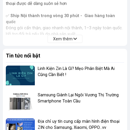
thoại được dễ dàng suôn sẻ hơn
✅
Ship Nội thành trong vòng 30 phút - Giao hàng toàn
quốc
Đóng gói cẩn thận, giao nhanh nội thành, 1–3 ngày toàn quốc.
Hỗ trợ đổi trả nếu lỗi do nhà sản xuất.
Xem thêm
Tin tức nổi bật
Linh Kiện Zin Là Gì? Mẹo Phân Biệt Mà Ai
Cũng Cần Biết !
​Samsung Giành Lại Ngôi Vương Thị Trường
Smartphone Toàn Cầu
Địa chỉ uy tín cung cấp màn hình điện thoại
ZIN cho Samsung, Xiaomi, OPPO...vv