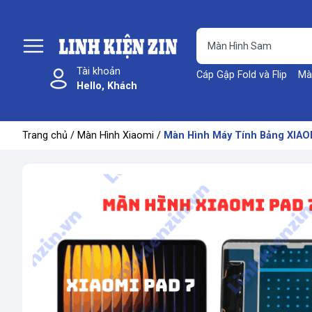
Tài khoản
Cáp Gập Fold và Flip
Mà
Hello, Khách
Trang chủ
/
Màn Hình Xiaomi
/
Màn Hình Máy Tính Bảng XIAOM