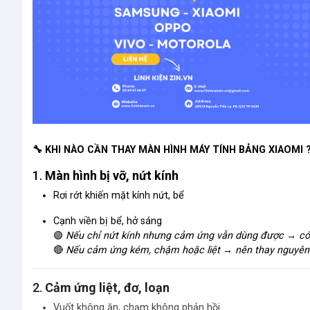
🔧
KHI NÀO CẦN THAY MÀN HÌNH MÁY TÍNH BẢNG XIAOMI 
1.
Màn hình bị vỡ, nứt kính
Rơi rớt khiến mặt kính nứt, bể
Cạnh viền bị bể, hở sáng
🟢
Nếu chỉ nứt kính nhưng cảm ứng vẫn dùng được → có th
🔴
Nếu cảm ứng kém, chậm hoặc liệt → nên thay nguyên
2.
Cảm ứng liệt, đơ, loạn
Vuốt không ăn, chạm không phản hồi