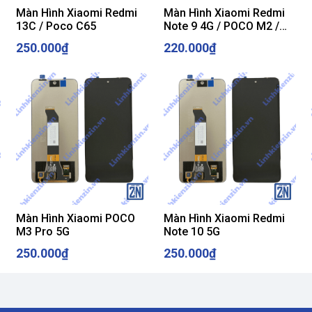
 thấy hình
Màn Hình Xiaomi Redmi
Màn Hình Xiaomi Redmi
13C / Poco C65
Note 9 4G / POCO M2 /
POCO M3
ay màn mới là giải pháp duy nhất.
250.000₫
220.000₫
được →
nên thay màn mới.
Màn Hình Xiaomi POCO
Màn Hình Xiaomi Redmi
M3 Pro 5G
Note 10 5G
250.000₫
250.000₫