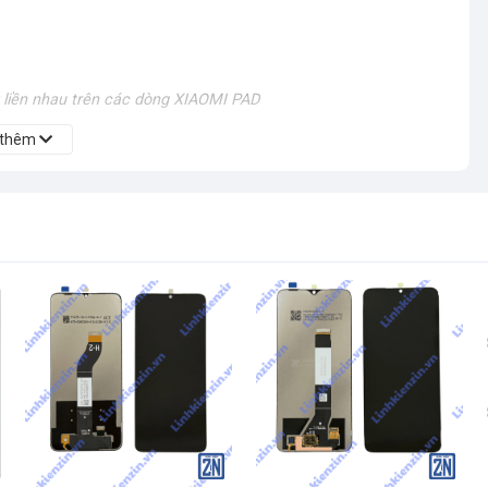
liền nhau trên các dòng XIAOMI PAD
 thêm