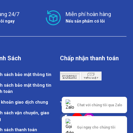
àng 24/7
Miễn phí hoàn hàng
tôi ngay
Nếu sản phẩm có lỗi
nh Sách
Chấp nhận thanh toán
h sách bảo mật thông tin
h sách bảo mật thông tin
h toán
 khoản giao dịch chung
Theo dõi chúng tôi
Chat với chúng tôi qua Zalo
h sách vận chuyển, giao
g
Gọi ngay cho chúng tôi
h sách thanh toán