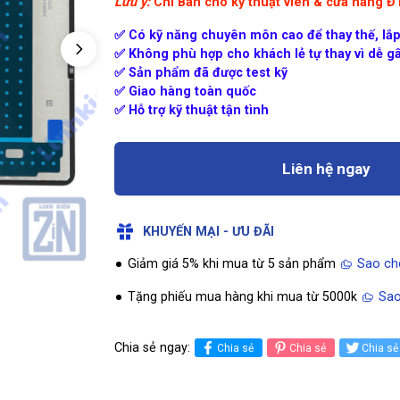
Lưu ý:
Chỉ Bán cho kỹ thuật viên & cửa hàng 
✅ Có kỹ năng chuyên môn cao để thay thế, lắp
✅ Không phù hợp cho khách lẻ tự thay vì dễ gâ
✅ Sản phẩm đã được test kỹ
✅ Giao hàng toàn quốc
✅ Hỗ trợ kỹ thuật tận tình
Liên hệ ngay
KHUYẾN MẠI - ƯU ĐÃI
Giảm giá 5% khi mua từ 5 sản phẩm
Sao ch
Tặng phiếu mua hàng khi mua từ 5000k
Sao
Chia sẻ ngay:
Chia sẻ
Chia sẻ
Chia sẻ