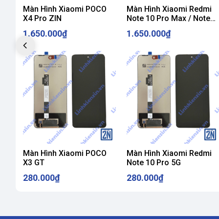
Máy vẫn hoạt động (vẫn có âm thanh, rung) nhưng không
Màn Hình Xiaomi POCO
Màn Hình Xiaomi Redmi
X4 Pro ZIN
Note 10 Pro Max / Note
Cắm sạc vẫn báo, nhưng màn tối
11 Pro Max ZIN
➡️ Có thể do lỗi đèn nền hoặc chết màn hoàn toàn →
th
1.650.000₫
1.650.000₫
6.
Hiển thị chập chờn, nhấp nháy
Màn hình lúc sáng lúc tối
Nháy liên tục gây mỏi mắt
🔧 Có thể do cáp lỏng, IC lỗi – nếu kiểm tra không sửa 
Màn Hình Xiaomi POCO
Màn Hình Xiaomi Redmi
X3 GT
Note 10 Pro 5G
280.000₫
280.000₫