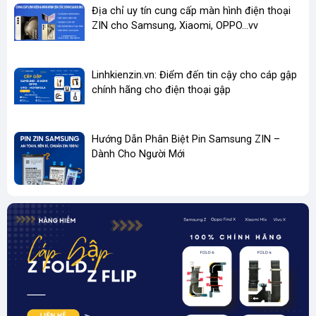
✅
Ship Nội thành trong vòng 30 phút - Giao hàng toàn
Địa chỉ uy tín cung cấp màn hình điện thoại
quốc
ZIN cho Samsung, Xiaomi, OPPO...vv
Đóng gói cẩn thận, giao nhanh nội thành, 1–3 ngày toàn quốc.
Hỗ trợ đổi trả nếu lỗi do nhà sản xuất.
Linhkienzin.vn: Điểm đến tin cậy cho cáp gập
chính hãng cho điện thoại gập
thay màn hình oppo pad air giá rẻ
linh kiện oppo pad air chính hãng
Hướng Dẫn Phân Biệt Pin Samsung ZIN –
Dành Cho Người Mới
màn hình oppo pad air 10.36 inch zin
mua màn hình oppo pad air ở đâu
nơi bán màn hình máy tính bảng oppo
cảm ứng oppo pad air bị liệt
địa chỉ thay màn hình oppo pad air uy tín