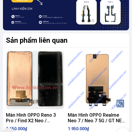
Sản phẩm liên quan
Màn Hình OPPO Reno 3
Màn Hình OPPO Realme
Pro / Find X2 Neo /
Neo 7 / Neo 7 5G / GT NEO
G
OnePlus 8 ZIN
7 ZIN
M
1.650.000₫
1.950.000₫
1