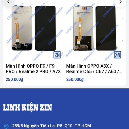
Màn Hình OPPO F9 / F9
Màn Hình OPPO A3X /
PRO / Realme 2 PRO / A7X
Realme C65 / C67 / A60 /
C
V60 / X60 / Realme 12X
R
250.000₫
250.000₫
2
R
289/8 Nguyễn Tiểu La. P8. Q10. TP HCM