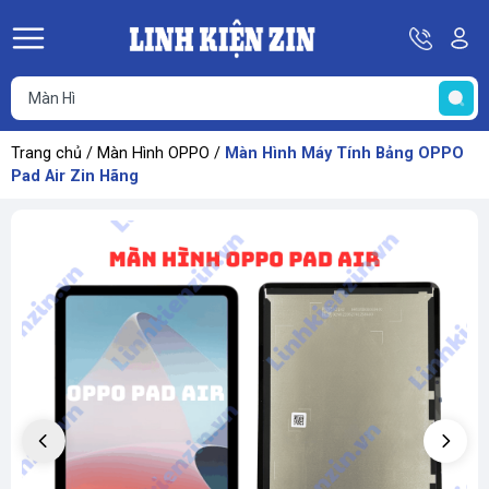
Hotline
Tà
08
k
He
69
K
67
68
Trang chủ
/
Màn Hình OPPO
/
Màn Hình Máy Tính Bảng OPPO
69
Pad Air Zin Hãng