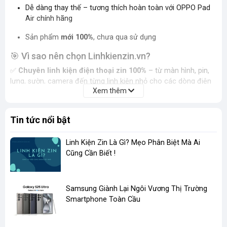
Dễ dàng thay thế – tương thích hoàn toàn với OPPO Pad
Air chính hãng
Sản phẩm
mới 100%
, chưa qua sử dụng
🎯 Vì sao nên chọn Linhkienzin.vn?
✅
Chuyên linh kiện điện thoại zin 100%
– từ màn hình, pin,
lưng, sườn, camera đến từng linh kiện nhỏ cho các dòng điện
Xem thêm
thoại
✅
Sản phẩm chuẩn – Cam kết bán đúng mô tả sản phẩm
Tin tức nổi bật
Tất cả linh kiện đều được kiểm tra kỹ trước khi đến tay khách
hàng. Cam kết
chất lượng, độ bền và tương thích tuyệt đối
.
Linh Kiện Zin Là Gì? Mẹo Phân Biệt Mà Ai
✅
Giá sỉ cạnh tranh – Hỗ trợ kỹ thuật – Bảo hành rõ ràng
Cũng Cần Biết !
Phù hợp cho cả
thợ sửa chữa, đại lý lớn nhỏ
. Chính sách sỉ
cực tốt, hỗ trợ kỹ thuật nhiệt tình
​Samsung Giành Lại Ngôi Vương Thị Trường
✅
Suport rất nhiều sản phẩm
, linh kiện có sẵn quý khách
Smartphone Toàn Cầu
không phải chờ đợi lâu, giúp việc thay màn hình, sửa chữa điện
thoại được dễ dàng suôn sẻ hơn