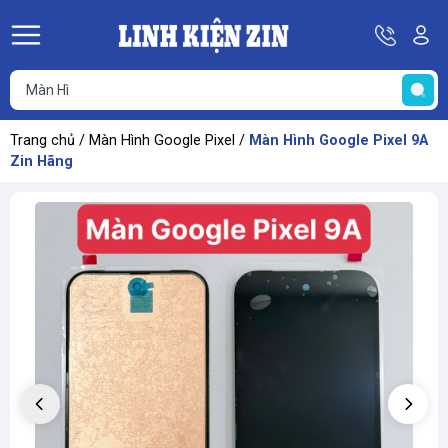
Hotline
Tà
08
k
He
69
K
67
68
Trang chủ
/
Màn Hình Google Pixel
/
Màn Hình Google Pixel 9A
69
Zin Hãng