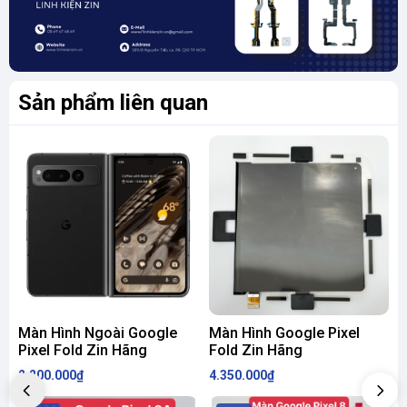
Sản phẩm liên quan
Màn Hình Ngoài Google
Màn Hình Google Pixel
M
Pixel Fold Zin Hãng
Fold Zin Hãng
2.200.000₫
4.350.000₫
2