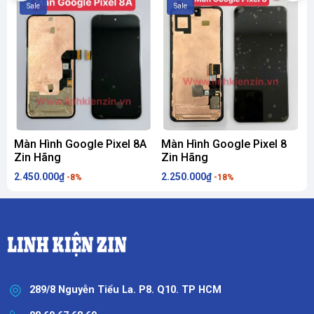
Sale
Sale
Màn Hình Google Pixel 8A
Màn Hình Google Pixel 8
M
Zin Hãng
Zin Hãng
2.450.000₫
2.250.000₫
3
-8%
-18%
289/8 Nguyễn Tiểu La. P8. Q10. TP HCM