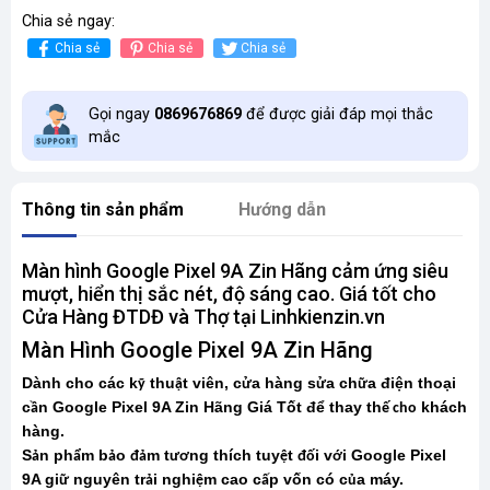
Chia sẻ ngay:
Chia sẻ
Chia sẻ
Chia sẻ
Gọi ngay
0869676869
để được giải đáp mọi thắc
mắc
Thông tin sản phẩm
Hướng dẫn
Màn hình Google Pixel 9A Zin Hãng cảm ứng siêu
mượt, hiển thị sắc nét, độ sáng cao. Giá tốt cho
Cửa Hàng ĐTDĐ và Thợ tại Linhkienzin.vn
Màn Hình Google Pixel 9A Zin Hãng
Dành cho các k
thu
t viên, c
a hàng s
a ch
a điện thoại
ỹ
ậ
ử
ử
ữ
c
n Google Pixel 9A Zin Hãng Giá Tốt để thay th
khách
ầ
ế cho
hàng.
S
n ph
m b
o
m t
ng thích tuy
t
i v
i Google Pixel
ả
ẩ
ả
đả
ươ
ệ
đố
ớ
9A gi
nguyên tr
i nghi
m cao c
p vốn có c
a máy.
ữ
ả
ệ
ấ
ủ