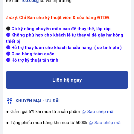
Rẻ hơn
100.000₫
so với thị trường
Lưu ý:
Chỉ Bán cho kỹ thuật viên & cửa hàng ĐTDĐ:
🔴
Có kỹ năng chuyên môn cao để thay thế, lắp ráp
🔴 Không phù hợp cho khách lẻ tự thay vì dễ gây hư hỏng
thiết bị
🔴 Hỗ trợ thay luôn cho khách là cửa hàng ( có tính phí )
🔴 Giao hàng toàn quốc
🔴 Hỗ trợ kỹ thuật tận tình
Liên hệ ngay
KHUYẾN MẠI - ƯU ĐÃI
Giảm giá 5% khi mua từ 5 sản phẩm
Sao chép mã
Tặng phiếu mua hàng khi mua từ 5000k
Sao chép mã