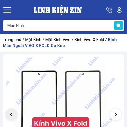
Hotline
Tà
08
k
He
69
K
67
68
Trang chủ
/
Mặt Kính
/
Mặt Kính Vivo
/
Kính Vivo X Fold
/
Kính
69
Màn Ngoài VIVO X FOLD Có Keo