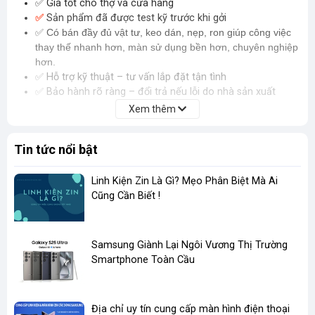
✅
Giá tốt cho thợ và cửa hàng
✅
Sản phẩm đã được test kỹ trước khi gởi
✅ Có bán đầy đủ vật tư, keo dán, nẹp, ron giúp công việc
thay thế nhanh hơn, màn sử dụng bền hơn, chuyên nghiệp
hơn.
✅
Hỗ trợ kỹ thuật – tư vấn lắp đặt tận tình
✅
Bảo hành rõ ràng – đổi trả nếu lỗi do nhà sản xuất
Xem thêm
Tin tức nổi bật
Linh Kiện Zin Là Gì? Mẹo Phân Biệt Mà Ai
Cũng Cần Biết !
​Samsung Giành Lại Ngôi Vương Thị Trường
Smartphone Toàn Cầu
Địa chỉ uy tín cung cấp màn hình điện thoại