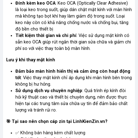
Đính kèm keo OCA
: Keo OCA (Optically Clear Adhesive)
là loại keo trong suốt, giúp dán chặt mặt kính với màn hình
mà không tạo bọt khí hay làm giảm độ trong suốt. Loại
keo này còn có khả năng chống nước và chống bụi, tăng
độ bền cho thiết bị
Tiết kiệm thời gian và chi phí
: Việc sử dụng mặt kính có
sẵn keo OCA giúp rút ngắn thời gian sửa chữa và giảm chi
phí so với việc thay toàn bộ màn hình.
Lưu ý khi thay mặt kính
Đảm bảo màn hình hiển thị và cảm ứng còn hoạt động
tốt
: Việc thay mặt kính chỉ áp dụng khi màn hình bên trong
không bị hư hỏng.
Sử dụng dịch vụ chuyên nghiệp
: Quá trình ép kính đòi
hỏi kỹ thuật cao và thiết bị chuyên dụng, nên được thực
hiện tại các trung tâm sửa chữa uy tín để đảm bảo chất
lượng và tránh rủi ro.
🎯
Tại sao nên chọn cáp zin tại LinhKienZin.vn?
✅
Không bán hàng kém chất lượng