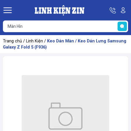
Hotline
Tà
08
k
He
69
K
67
68
Trang chủ
/
Linh Kiện
/
Keo Dán Màn / Keo Dán Lưng Samsung
69
Galaxy Z Fold 5 (F936)