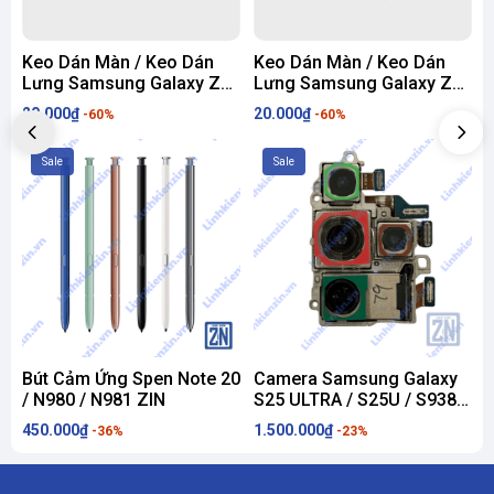
Keo Dán Màn / Keo Dán
Keo Dán Màn / Keo Dán
Lưng Samsung Galaxy Z
Lưng Samsung Galaxy Z
Flip 7
Flip 7 FE
F
20.000₫
20.000₫
2
-60%
-60%
Sale
Sale
Bút Cảm Ứng Spen Note 20
Camera Samsung Galaxy
/ N980 / N981 ZIN
S25 ULTRA / S25U / S938
S
ZIN
450.000₫
1.500.000₫
1
-36%
-23%