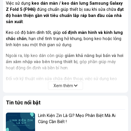
Việc sử dụng
keo dán màn / keo dán lưng Samsung Galaxy
Z Fold 5 (F946)
đúng chuẩn giúp thiết bị sau khi sửa chữa
đạt
độ hoàn thiện gần với tiêu chuẩn lắp ráp ban đầu của nhà
sản xuất
.
Keo có độ bám dính tốt, giúp
cố định màn hình và kính lưng
chắc chắn
, hạn chế tình trạng hở khung, bong keo hoặc lỏng
linh kiện sau một thời gian sử dụng.
Ngoài ra, lớp keo dán còn giúp
giảm khả năng bụi bẩn và hơi
ẩm xâm nhập vào bên trong thiết bị
, góp phần giúp máy
hoạt động ổn định và bền bỉ hơn.
Đối với kỹ thuật viên sửa chữa điện thoại, việc sử dụng keo
chuẩn form giúp
thao tác nhanh hơn, lắp ráp chính xác hơn
Xem thêm
và mang lại độ thẩm mỹ cao cho thiết bị sau khi sửa chữa
.
Tin tức nổi bật
Đặc điểm nổi bật
Linh Kiện Zin Là Gì? Mẹo Phân Biệt Mà Ai
Thiết kế
chuẩn form dành riêng cho Samsung Galaxy Z
Cũng Cần Biết !
Fold 5 (F946)