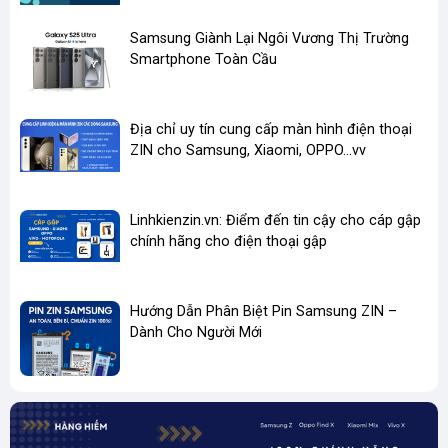
Sử dụng để
dán màn hình, dán cáp hoặc dán kính lưng
sau
​Samsung Giành Lại Ngôi Vương Thị Trường
Smartphone Toàn Cầu
Độ bám dính cao
, giúp cố định linh kiện chắc chắn
Giúp thiết bị sau khi sửa chữa
gần đạt tiêu chuẩn lắp ráp
của nhà sản xuất
Địa chỉ uy tín cung cấp màn hình điện thoại
ZIN cho Samsung, Xiaomi, OPPO...vv
Hạn chế
bụi bẩn và hơi ẩm xâm nhập vào bên trong
máy
Linhkienzin.vn: Điểm đến tin cậy cho cáp gập
Keo
cắt sẵn theo khuôn máy
, giúp thao tác nhanh và
chính hãng cho điện thoại gập
chính xác
Giúp quá trình sửa chữa
nhanh hơn, chuyên nghiệp hơn
và thẩm mỹ hơn
Hướng Dẫn Phân Biệt Pin Samsung ZIN –
Dành Cho Người Mới
Tương thích
Samsung Galaxy
Z Fold 5 (F946)
Ứng dụng