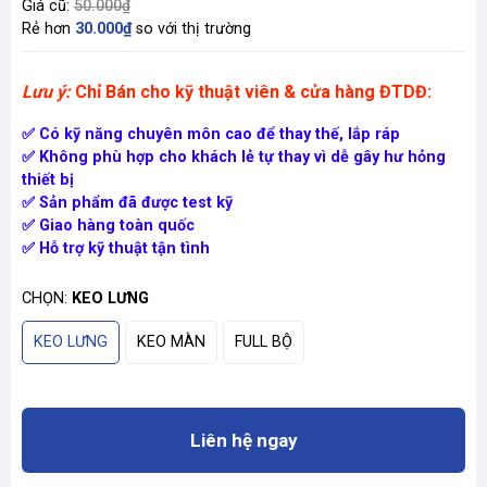
Giá cũ:
50.000₫
Rẻ hơn
30.000₫
so với thị trường
Lưu ý:
Chỉ Bán cho kỹ thuật viên & cửa hàng ĐTDĐ:
✅ Có kỹ năng chuyên môn cao để thay thế, lắp ráp
✅ Không phù hợp cho khách lẻ tự thay vì dễ gây hư hỏng
thiết bị
✅ Sản phẩm đã được test kỹ
✅ Giao hàng toàn quốc
✅ Hỗ trợ kỹ thuật tận tình
CHỌN:
KEO LƯNG
KEO LƯNG
KEO MÀN
FULL BỘ
Liên hệ ngay