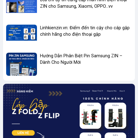
Chân sạc Samsung
Galaxy A01, A10, J2,
Micro
ZIN cho Samsung, Xiaomi, OPPO...vv
Micro USB
J7 Prime...
Chân sạc Samsung
Galaxy A50, A71,
Type-C
Type-C
Linhkienzin.vn: Điểm đến tin cậy cho cáp gập
M30, S10, Note 10
chính hãng cho điện thoại gập
Chân sạc Z Fold / Z
Galaxy Z Fold, Z Flip
Type-C
Flip
các thế hệ
Hướng Dẫn Phân Biệt Pin Samsung ZIN –
Dành Cho Người Mới
👉
Liên hệ
hotline / Zalo
hoặc đặt hàng trực tiếp trên website
linhkienzin.vn
để được tư vấn và báo giá tốt nhất.
💥
Mua Chân Sạc Samsung Chính Hãng Ở Đâu Uy Tín?
Linhkienzin.vn
– Chuyên cung cấp linh kiện Samsung chất
lượng cao, đảm bảo:
Giá cả cạnh tranh
Hàng luôn
có sẵn
Giao hàng toàn quốc
Hỗ trợ kỹ thuật tận tâm