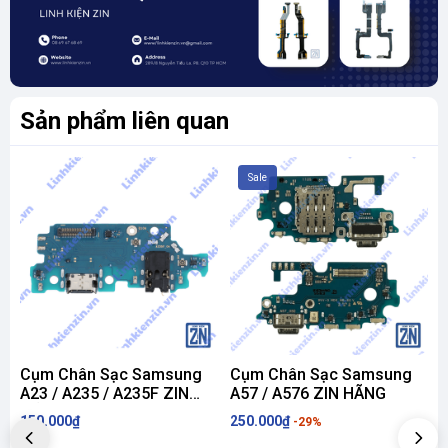
Đặt hàng dễ dàng qua website hoặc fanpage
📍
LINHKIENZIN.VN – MUA LINH KIỆN CHUẨN ZIN – LẮP VÀO
LÀ
DÙNG NGON
!
Sản phẩm liên quan
Sale
Cụm Chân Sạc Samsung
Cụm Chân Sạc Samsung
A23 / A235 / A235F ZIN
A57 / A576 ZIN HÃNG
A
HÃNG
150.000₫
250.000₫
1
-29%