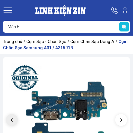
Hotline
Tà
08
k
He
69
K
67
68
Trang chủ
/
Cụm Sạc - Chân Sạc
/
Cụm Chân Sạc Dòng A
/
Cụm
69
Chân Sạc Samsung A31 / A315 ZIN