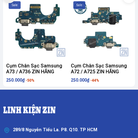
Sale
Sale
Cụm Chân Sạc Samsung
Cụm Chân Sạc Samsung
A73 / A736 ZIN HÃNG
A72 / A725 ZIN HÃNG
250.000₫
250.000₫
1
-50%
-44%
289/8 Nguyễn Tiểu La. P8. Q10. TP HCM