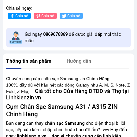
Chia sẻ ngay:
Chia sẻ
Chia sẻ
Chia sẻ
Gọi ngay
0869676869
để được giải đáp mọi thắc
mắc
Thông tin sản phẩm
Hướng dẫn
Chuyên cung cấp chân sạc Samsung zin Chính Hãng
100%,
đầy đủ
với hầu hết các dòng Galaxy như A, M, S, Note, Z
Giá tốt cho Cửa Hàng ĐTDĐ và Thợ tại
Fold, Z Flip,…
Linhkienzin.vn
Cụm Chân Sạc Samsung A31 / A315 ZIN
Chính Hãng
Bạn đang cần thay
chân sạc Samsung
cho điện thoại bị lỗi
sạc, tiếp xúc kém, chập chờn hoặc
báo độ ẩm
?
...vvv
Hãy đến
ngay
linhkienzin.vn
–
đơn vị chuyên cung cấp linh kiện