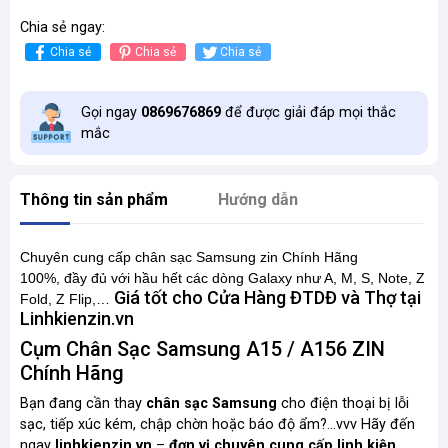
Chia sẻ ngay:
Chia sẻ
Chia sẻ
Chia sẻ
Gọi ngay
0869676869
để được giải đáp mọi thắc
mắc
Thông tin sản phẩm
Hướng dẫn
Chuyên cung cấp chân sạc Samsung zin Chính Hãng
100%,
đầy đủ
với hầu hết các dòng Galaxy như A, M, S, Note, Z
Giá tốt cho Cửa Hàng ĐTDĐ và Thợ tại
Fold, Z Flip,…
Linhkienzin.vn
Cụm Chân Sạc Samsung A15 / A156 ZIN
Chính Hãng
Bạn đang cần thay
chân sạc Samsung
cho điện thoại bị lỗi
sạc, tiếp xúc kém, chập chờn hoặc
báo độ ẩm
?
...vvv
Hãy đến
ngay
linhkienzin.vn
–
đơn vị chuyên cung cấp linh kiện