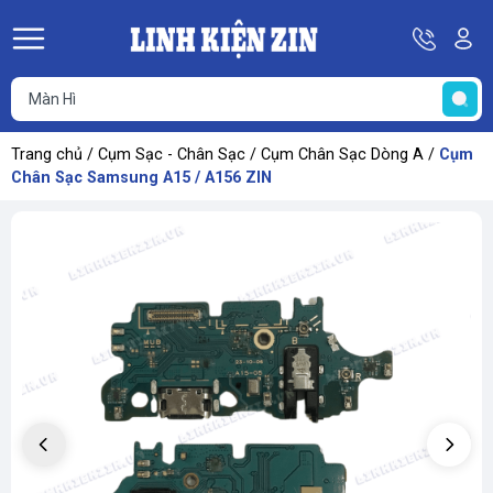
Hotline
Tà
08
k
He
69
K
67
68
Trang chủ
/
Cụm Sạc - Chân Sạc
/
Cụm Chân Sạc Dòng A
/
Cụm
69
Chân Sạc Samsung A15 / A156 ZIN