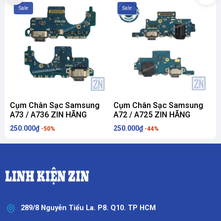
Sale
Sale
Cụm Chân Sạc Samsung
Cụm Chân Sạc Samsung
A73 / A736 ZIN HÃNG
A72 / A725 ZIN HÃNG
250.000₫
250.000₫
1
-50%
-44%
289/8 Nguyễn Tiểu La. P8. Q10. TP HCM