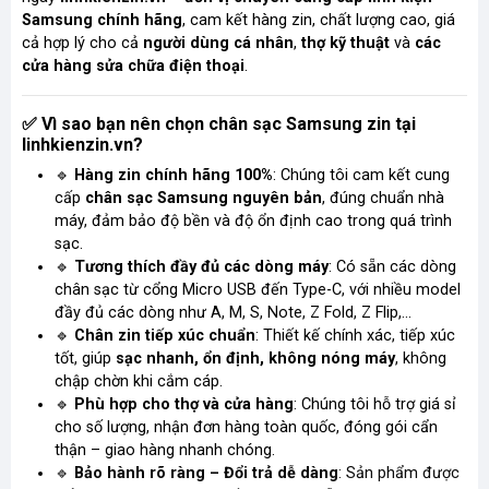
Samsung chính hãng
, cam kết hàng zin, chất lượng cao, giá
cả hợp lý cho cả
người dùng cá nhân
,
thợ kỹ thuật
và
các
cửa hàng sửa chữa điện thoại
.
Vì sao bạn nên chọn chân sạc Samsung zin tại
✅
linhkienzin.vn?
🔹
Hàng zin chính hãng 100%
: Chúng tôi cam kết cung
cấp
chân sạc Samsung nguyên bản
, đúng chuẩn nhà
máy, đảm bảo độ bền và độ ổn định cao trong quá trình
sạc.
🔹
Tương thích đầy đủ các dòng máy
: Có sẵn các dòng
chân sạc từ cổng Micro USB đến Type-C, với nhiều model
đầy đủ các dòng như
A, M, S, Note, Z Fold, Z Flip,…
🔹
Chân
zin
tiếp xúc chuẩn
: Thiết kế chính xác, tiếp xúc
tốt, giúp
sạc nhanh, ổn định, không nóng máy
, không
chập chờn khi cắm cáp.
🔹
Phù hợp cho thợ và cửa hàng
: Chúng tôi hỗ trợ giá sỉ
cho số lượng, nhận đơn hàng toàn quốc, đóng gói cẩn
thận – giao hàng nhanh chóng.
🔹
Bảo hành rõ ràng – Đổi trả dễ dàng
: Sản phẩm được