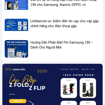
Chân sạc Samsung
Galaxy A01, A10, J2,
Micro
ZIN cho Samsung, Xiaomi, OPPO...vv
Micro USB
J7 Prime...
Chân sạc Samsung
Galaxy A50, A71,
Type-C
Type-C
Linhkienzin.vn: Điểm đến tin cậy cho cáp gập
M30, S10, Note 10
chính hãng cho điện thoại gập
Chân sạc Z Fold / Z
Galaxy Z Fold, Z Flip
Type-C
Flip
các thế hệ
Hướng Dẫn Phân Biệt Pin Samsung ZIN –
Dành Cho Người Mới
👉
Liên hệ
hotline / Zalo
hoặc đặt hàng trực tiếp trên website
linhkienzin.vn
để được tư vấn và báo giá tốt nhất.
💥
Mua Chân Sạc Samsung Chính Hãng Ở Đâu Uy Tín?
Linhkienzin.vn
– Chuyên cung cấp linh kiện Samsung chất
lượng cao, đảm bảo:
Giá cả cạnh tranh
Hàng luôn
có sẵn
Giao hàng toàn quốc
Hỗ trợ kỹ thuật tận tâm