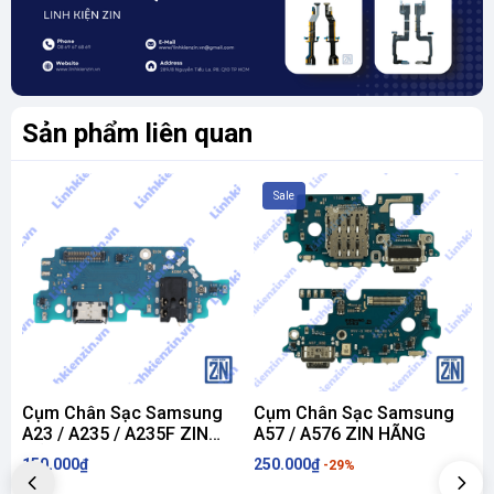
Đặt hàng dễ dàng qua website hoặc fanpage
📍
LINHKIENZIN.VN – MUA LINH KIỆN CHUẨN ZIN – LẮP VÀO
LÀ
DÙNG NGON
!
Sản phẩm liên quan
Sale
Cụm Chân Sạc Samsung
Cụm Chân Sạc Samsung
A23 / A235 / A235F ZIN
A57 / A576 ZIN HÃNG
A
HÃNG
150.000₫
250.000₫
1
-29%