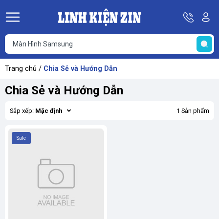
Hotline
Tà
08
k
He
69
K
67
68
Trang chủ
/
Chia Sẻ và Hướng Dẫn
69
Chia Sẻ và Hướng Dẫn
Sắp xếp:
Mặc định
1 Sản phẩm
Sale