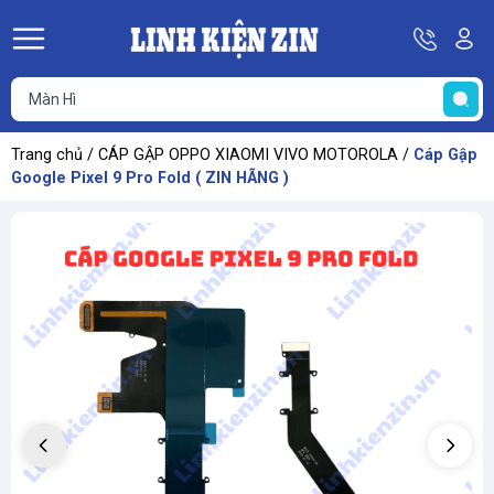
Hotline
Tà
08
k
He
69
K
67
68
Trang chủ
/
CÁP GẬP OPPO XIAOMI VIVO MOTOROLA
/
Cáp Gập
69
Google Pixel 9 Pro Fold ( ZIN HÃNG )