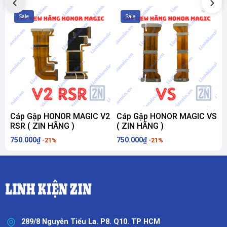
Sale
Sale
Cáp Gập HONOR MAGIC V2
Cáp Gập HONOR MAGIC VS
RSR ( ZIN HÃNG )
( ZIN HÃNG )
750.000₫
750.000₫
7
-21%
-21%
289/8 Nguyễn Tiểu La. P8. Q10. TP HCM