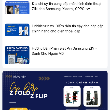
Địa chỉ uy tín cung cấp màn hình điện thoại
Tại sao nên chọn cáp zin tại LinhKienZin.vn?
🎯
ZIN cho Samsung, Xiaomi, OPPO...vv
✅
Linh kiện
ZIN 100%
, không bán hàng kém chất lượng
✅
Giá tốt cho thợ và cửa hàng
✅
Sản phẩm đã được test kỹ trước khi gởi
Linhkienzin.vn: Điểm đến tin cậy cho cáp gập
✅ Có bán đầy đủ vật tư, keo dán, nẹp, ron giúp công việc
chính hãng cho điện thoại gập
thay thế nhanh hơn, màn sử dụng bền hơn, chuyên nghiệp
hơn.
✅
Hỗ trợ kỹ thuật – tư vấn lắp đặt tận tình
✅
Bảo hành rõ ràng – đổi trả nếu lỗi do nhà sản xuất
Hướng Dẫn Phân Biệt Pin Samsung ZIN –
Dành Cho Người Mới