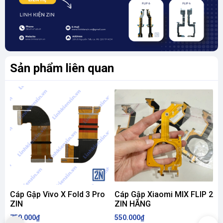
Sản phẩm liên quan
Cáp Gập Vivo X Fold 3 Pro
Cáp Gập Xiaomi MIX FLIP 2
ZIN
ZIN HÃNG
750.000₫
550.000₫
7