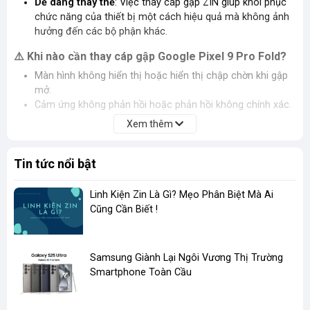
Dễ dàng thay thế
: Việc thay cáp gập ZIN giúp khôi phục
chức năng của thiết bị một cách hiệu quả mà không ảnh
hưởng đến các bộ phận khác.​
Khi nào cần thay cáp gập Google Pixel 9 Pro Fold?
⚠️
Màn hình không hiển thị hoặc hiển thị chập chờn khi gập
mở.​
Cảm ứng không phản hồi hoặc phản hồi không chính xác.​
Thiết bị không sạc được hoặc không nhận kết nối với máy
Xem thêm
tính.​
Xuất hiện thông báo lỗi phần cứng liên quan đến kết nối
Tin tức nổi bật
nội bộ.​
🛠️
Lưu ý khi thay cáp gập:
Linh Kiện Zin Là Gì? Mẹo Phân Biệt Mà Ai
Cũng Cần Biết !
Nên thay tại các trung tâm bảo hành hoặc cửa hàng sửa
chữa uy tín để đảm bảo chất lượng và tránh rủi ro.​
Sử dụng cáp gập ZIN chính hãng để đảm bảo độ bền và
​Samsung Giành Lại Ngôi Vương Thị Trường
hiệu suất của thiết bị.​
Smartphone Toàn Cầu
Kiểm tra kỹ lưỡng sau khi thay thế để đảm bảo mọi chức
năng hoạt động bình thường.